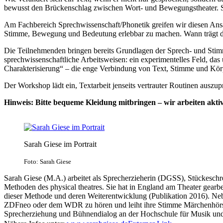
bewusst den Brückenschlag zwischen Wort- und Bewegungstheater. Spr
Am Fachbereich Sprechwissenschaft/Phonetik greifen wir diesen Ansa
Stimme, Bewegung und Bedeutung erlebbar zu machen. Wann trägt di
Die Teilnehmenden bringen bereits Grundlagen der Sprech- und Stimm
sprechwissenschaftliche Arbeitsweisen: ein experimentelles Feld, das
Charakterisierung“ – die enge Verbindung von Text, Stimme und Kör
Der Workshop lädt ein, Textarbeit jenseits vertrauter Routinen ausz
Hinweis: Bitte bequeme Kleidung mitbringen – wir arbeiten akti
Sarah Giese im Portrait
Foto: Sarah Giese
Sarah Giese (M.A.) arbeitet als Sprecherzieherin (DGSS), Stückesch
Methoden des physical theatres. Sie hat in England am Theater gearbei
dieser Methode und deren Weiterentwicklung (Publikation 2016). Nebe
ZDFneo oder dem WDR zu hören und leiht ihre Stimme Märchenhörspie
Sprecherziehung und Bühnendialog an der Hochschule für Musik und 