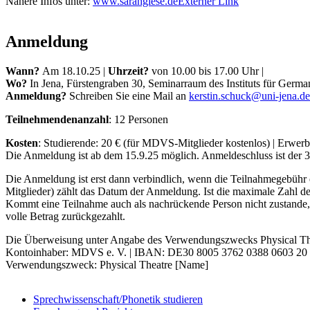
Nähere Infos unter:
www.sarahgiese.de
Externer Link
Anmeldung
Wann?
Am 18.10.25 |
Uhrzeit?
von 10.00 bis 17.00 Uhr |
Wo?
In Jena, Fürstengraben 30, Seminarraum des Instituts für Germa
Anmeldung?
Schreiben Sie eine Mail an
kerstin.schuck@uni-jena.de
Teilnehmendenanzahl
: 12 Personen
Kosten
: Studierende: 20 € (für MDVS-Mitglieder kostenlos) | Erwerb
Die Anmeldung ist ab dem 15.9.25 möglich. Anmeldeschluss ist der 3
Die Anmeldung ist erst dann verbindlich, wenn die Teilnahmegebühr 
Mitglieder) zählt das Datum der Anmeldung. Ist die maximale Zahl der 
Kommt eine Teilnahme auch als nachrückende Person nicht zustande, 
volle Betrag zurückgezahlt.
Die Überweisung unter Angabe des Verwendungszwecks Physical Theat
Kontoinhaber: MDVS e. V. | IBAN: DE30 8005 3762 0388 0603
Verwendungszweck: Physical Theatre [Name]
Sprechwissenschaft/Phonetik studieren