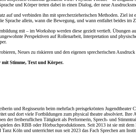
ache und Körper treten dabei in einen Dialog, der neue Ausdrucksmög
tz auf und verbinden ihn mit sprecherzieherischen Methoden. Ziel ist
e Sprache allein, wann die Bewegung, und wann entfaltet beides im 
bildung mit – im Workshop werden diese gezielt vertieft. Übungen aus
 ungewohnte Perspektiven auf Rollenarbeit, Interpretation und physisch
per.
uprobieren, Neues zu riskieren und den eigenen sprecherischen Ausdru
v mit Stimme, Text und Körper.
reiberin und Regisseurin beim mehrfach preisgekrönten Jugendtheater 
tet und dort viele Fortbildungen zum physical theatre absolviert. Ihre A
n der freiberuflichen Tätigkeit als Performerin, Sprech- und Stimmtrai
len des RBB oder Hörbuchproduktionen. Seit 2013 ist sie mit dem Liv
Tanz Köln und unterrichtet nun seit 2023 das Fach Sprechen am Insti