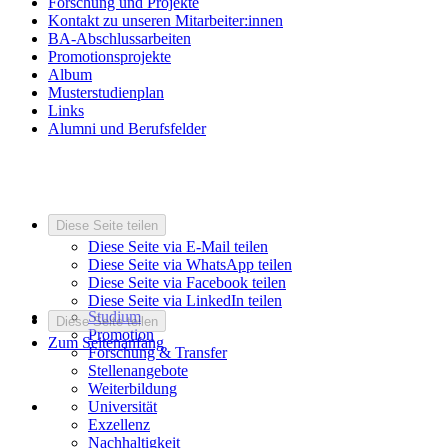
Forschung und Projekte
Kontakt zu unseren Mitarbeiter:innen
BA-Abschlussarbeiten
Promotionsprojekte
Album
Musterstudienplan
Links
Alumni und Berufsfelder
Diese Seite teilen
Diese Seite via E-Mail teilen
Diese Seite via WhatsApp teilen
Diese Seite via Facebook teilen
Diese Seite via LinkedIn teilen
Studium
Diese Seite teilen
Promotion
Zum Seitenanfang
Forschung & Transfer
Stellenangebote
Weiterbildung
Universität
Exzellenz
Nachhaltigkeit