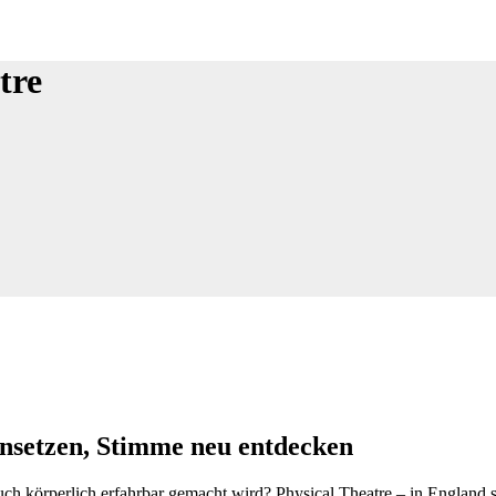
tre
insetzen, Stimme neu entdecken
ch körperlich erfahrbar gemacht wird? Physical Theatre – in England sei