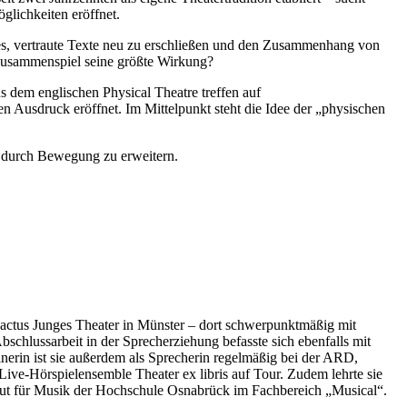
lichkeiten eröffnet.
 es, vertraute Texte neu zu erschließen und den Zusammenhang von
Zusammenspiel seine größte Wirkung?
 dem englischen Physical Theatre treffen auf
en Ausdruck eröffnet. Im Mittelpunkt steht die Idee der „physischen
ck durch Bewegung zu erweitern.
Cactus Junges Theater in Münster – dort schwerpunktmäßig mit
bschlussarbeit in der Sprecherziehung befasste sich ebenfalls mit
nerin ist sie außerdem als Sprecherin regelmäßig bei der ARD,
e-Hörspielensemble Theater ex libris auf Tour. Zudem lehrte sie
tut für Musik der Hochschule Osnabrück im Fachbereich „Musical“.