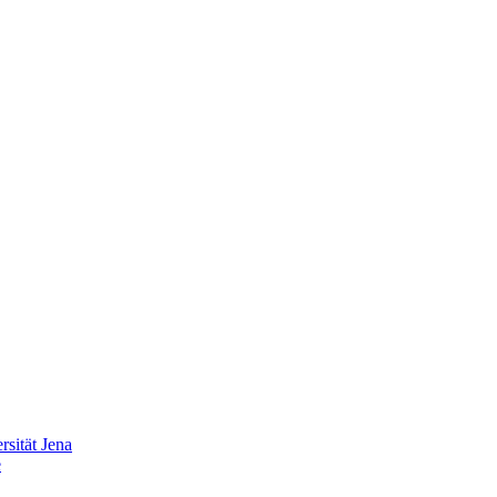
sität Jena
e