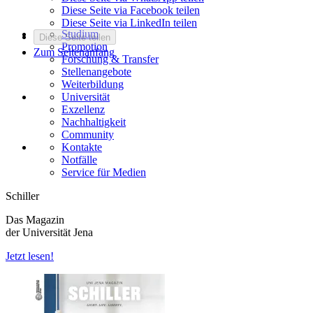
Diese Seite via Facebook teilen
Diese Seite via LinkedIn teilen
Studium
Diese Seite teilen
Promotion
Zum Seitenanfang
Forschung & Transfer
Stellenangebote
Weiterbildung
Universität
Exzellenz
Nachhaltigkeit
Community
Kontakte
Notfälle
Service für Medien
Schiller
Das Magazin
der Universität Jena
Jetzt lesen!