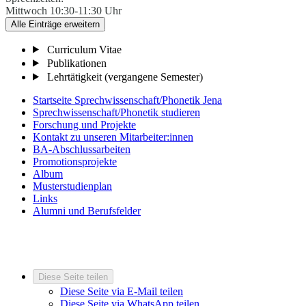
Mittwoch 10:30-11:30 Uhr
Alle Einträge erweitern
Curriculum Vitae
Publikationen
Lehrtätigkeit (vergangene Semester)
Startseite Sprechwissenschaft/Phonetik Jena
Sprechwissenschaft/Phonetik studieren
Forschung und Projekte
Kontakt zu unseren Mitarbeiter:innen
BA-Abschlussarbeiten
Promotionsprojekte
Album
Musterstudienplan
Links
Alumni und Berufsfelder
Diese Seite teilen
Diese Seite via E-Mail teilen
Diese Seite via WhatsApp teilen