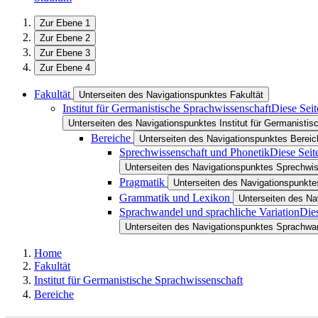
Zur Ebene 1
Zur Ebene 2
Zur Ebene 3
Zur Ebene 4
Fakultät
Unterseiten des Navigationspunktes Fakultät
Institut für Germanistische Sprachwissenschaft
Diese Seit
Unterseiten des Navigationspunktes Institut für Germanisti
Bereiche
Unterseiten des Navigationspunktes Bereic
Sprechwissenschaft und Phonetik
Diese Seit
Unterseiten des Navigationspunktes Sprechwi
Pragmatik
Unterseiten des Navigationspunkte
Grammatik und Lexikon
Unterseiten des N
Sprachwandel und sprachliche Variation
Dies
Unterseiten des Navigationspunktes Sprachwan
Home
Fakultät
Institut für Germanistische Sprachwissenschaft
Bereiche