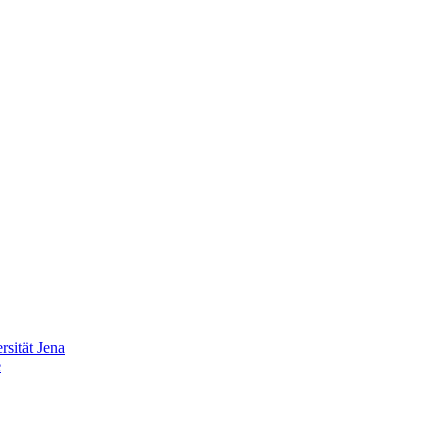
sität Jena
e