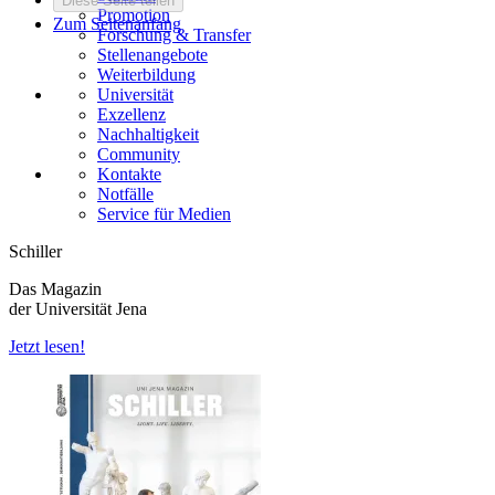
Diese Seite teilen
Promotion
Zum Seitenanfang
Forschung & Transfer
Stellenangebote
Weiterbildung
Universität
Exzellenz
Nachhaltigkeit
Community
Kontakte
Notfälle
Service für Medien
Schiller
Das Magazin
der Universität Jena
Jetzt lesen!