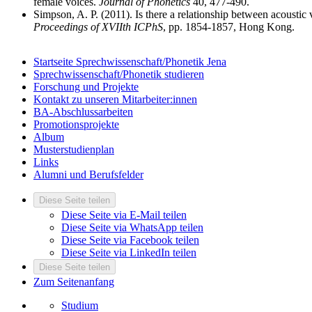
female voices.
Journal of Phonetics
40, 477-490.
Simpson, A. P. (2011). Is there a relationship between acousti
Proceedings of XVIIth ICPhS
, pp. 1854-1857, Hong Kong.
Startseite Sprechwissenschaft/Phonetik Jena
Sprechwissenschaft/Phonetik studieren
Forschung und Projekte
Kontakt zu unseren Mitarbeiter:innen
BA-Abschlussarbeiten
Promotionsprojekte
Album
Musterstudienplan
Links
Alumni und Berufsfelder
Diese Seite teilen
Diese Seite via E-Mail teilen
Diese Seite via WhatsApp teilen
Diese Seite via Facebook teilen
Diese Seite via LinkedIn teilen
Diese Seite teilen
Zum Seitenanfang
Studium