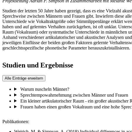
Projektleitung Adrian P. Simpson in Zusammenarbeit mit Melanie We
Studien der letzten 50 Jahre haben gezeigt, dass es eine Vielzahl akus
Sprechweise zwischen Männern und Frauen gibt. Inwiefern diese alle
Unterschiede wie Vokaltraktgröße oder Stimmlippenlänge erklärt we
haben und auf gelerntes Verhalten zurückgehen, ist oft unklar. Unters
Raum (Vokalraum) oder systematische Unterschiede in männlichen un
Anhand verschiedener artikulatorischer und akustischer Analysen und
jeweiligen Einflüsse der beiden großen Faktoren gelernte Verhaltens
geschlechtsspezifische phonetische Parameter herauszukristallisieren.
Studien und Ergebnisse
Alle Einträge erweitern
Warum nuscheln Männer?
Sprechtempowahrnehmung zwischen Männer und Frauen
Ein kleiner artikulatorischer Raum - ein großer akustischer
Frauen haben einen großen Vokalraum und eine hohe Spre
Publikationen:
Weirich, M. & Simpson, A. (2018) Individual differences in aco