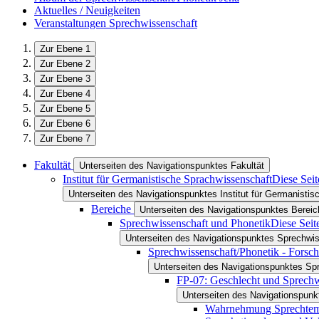
Aktuelles / Neuigkeiten
Veranstaltungen Sprechwissenschaft
Zur Ebene 1
Zur Ebene 2
Zur Ebene 3
Zur Ebene 4
Zur Ebene 5
Zur Ebene 6
Zur Ebene 7
Fakultät
Unterseiten des Navigationspunktes Fakultät
Institut für Germanistische Sprachwissenschaft
Diese Seit
Unterseiten des Navigationspunktes Institut für Germanisti
Bereiche
Unterseiten des Navigationspunktes Bereic
Sprechwissenschaft und Phonetik
Diese Seit
Unterseiten des Navigationspunktes Sprechwi
Sprechwissenschaft/Phonetik - Forsc
Unterseiten des Navigationspunktes Sp
FP-07: Geschlecht und Sprech
Unterseiten des Navigationspun
Wahrnehmung Sprechte