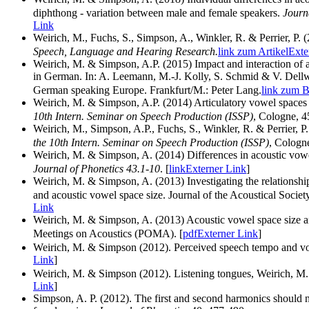
diphthong - variation between male and female speakers.
Journ
Link
Weirich, M., Fuchs, S., Simpson, A., Winkler, R. & Perrier, 
Speech, Language and Hearing Research.
link zum Artikel
Exte
Weirich, M. & Simpson, A.P. (2015) Impact and interaction of a
in German. In: A. Leemann, M.-J. Kolly, S. Schmid & V. Dellw
German speaking Europe. Frankfurt/M.: Peter Lang.
link zum 
Weirich, M. & Simpson, A.P. (2014) Articulatory vowel spaces
10th Intern. Seminar on Speech Production (ISSP)
, Cologne, 4
Weirich, M., Simpson, A.P., Fuchs, S., Winkler, R. & Perrier,
the 10th Intern. Seminar on Speech Production (ISSP)
, Cologn
Weirich, M. & Simpson, A. (2014) Differences in acoustic vowe
Journal of Phonetics 43.1-10
. [
link
Externer Link
]
Weirich, M. & Simpson, A. (2013) Investigating the relations
and acoustic vowel space size. Journal of the Acoustical Socie
Link
Weirich, M. & Simpson, A. (2013) Acoustic vowel space size a
Meetings on Acoustics (POMA). [
pdf
Externer Link
]
Weirich, M. & Simpson (2012). Perceived speech tempo and vo
Link
]
Weirich, M. & Simpson (2012). Listening tongues, Weirich, M
Link
]
Simpson, A. P. (2012). The first and second harmonics should n