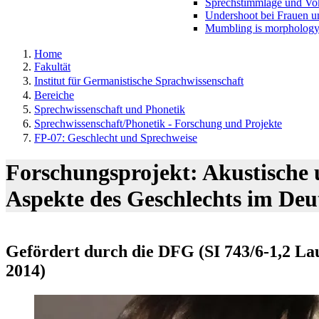
Sprechstimmlage und Vo
Undershoot bei Frauen 
Mumbling is morpholog
Home
Fakultät
Institut für Germanistische Sprachwissenschaft
Bereiche
Sprechwissenschaft und Phonetik
Sprechwissenschaft/Phonetik - Forschung und Projekte
FP-07: Geschlecht und Sprechweise
Forschungsprojekt: Akustische 
Aspekte des Geschlechts im Deut
Gefördert durch die DFG (SI 743/6-1,2 La
2014)