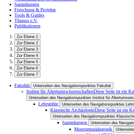
Sammlungen
Forschung & Projekte
Tools & Guides
Thiasos e.V.
Publikationen
Zur Ebene 1
Zur Ebene 2
Zur Ebene 3
Zur Ebene 4
Zur Ebene 5
Zur Ebene 6
Zur Ebene 7
Fakultät
Unterseiten des Navigationspunktes Fakultät
Institut für Altertumswissenschaften
Diese Seite ist ein K
Unterseiten des Navigationspunktes Institut für Altertumswi
Lehrstühle
Unterseiten des Navigationspunktes Lehr
Klassische Archäologie
Diese Seite ist ein 
Unterseiten des Navigationspunktes Klassisch
Sammlungen
Unterseiten des Naviga
Museumspädagogik
Unterseit