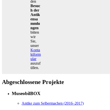
den
Besuc
h der
Antik
ensa
mmlu
ngen
bitten
wir
Sie,
unser
Konta
ktform
ular
auszuf
üllen.
Abgeschlossene Projekte
MuseobilBOX
Antike zum Selbermachen (2016–2017)