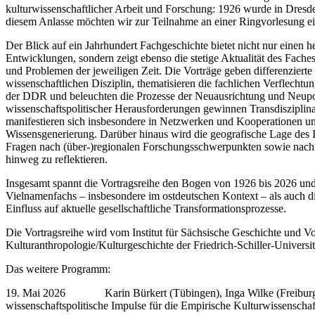
kulturwissenschaftlicher Arbeit und Forschung: 1926 wurde in Dresden
diesem Anlasse möchten wir zur Teilnahme an einer Ringvorlesung ei
Der Blick auf ein Jahrhundert Fachgeschichte bietet nicht nur einen 
Entwicklungen, sondern zeigt ebenso die stetige Aktualität des Fache
und Problemen der jeweiligen Zeit. Die Vorträge geben differenzierte 
wissenschaftlichen Disziplin, thematisieren die fachlichen Verflechtu
der DDR und beleuchten die Prozesse der Neuausrichtung und Neupo
wissenschaftspolitischer Herausforderungen gewinnen Transdisziplin
manifestieren sich insbesondere in Netzwerken und Kooperationen un
Wissensgenerierung. Darüber hinaus wird die geografische Lage des
Fragen nach (über-)regionalen Forschungsschwerpunkten sowie nach
hinweg zu reflektieren.
Insgesamt spannt die Vortragsreihe den Bogen von 1926 bis 2026 un
Vielnamenfachs – insbesondere im ostdeutschen Kontext – als auch d
Einfluss auf aktuelle gesellschaftliche Transformationsprozesse.
Die Vortragsreihe wird vom Institut für Sächsische Geschichte und 
Kulturanthropologie/Kulturgeschichte der Friedrich-Schiller-Universi
Das weitere Programm:
19. Mai 2026 Karin Bürkert (Tübingen), Inga Wilke (Freiburg): Tra
wissenschaftspolitische Impulse für die Empirische Kulturwissensch