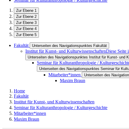
Seminar für Kulturanthropologie / Kulturgeschichte
Zur Ebene 1
Zur Ebene 2
Zur Ebene 3
Zur Ebene 4
Zur Ebene 5
Fakultät
Unterseiten des Navigationspunktes Fakultät
Institut für Kunst- und Kulturwissenschaften
Diese Seite 
Unterseiten des Navigationspunktes Institut für Kunst- und 
Seminar für Kulturanthropologie / Kulturgeschicht
Unterseiten des Navigationspunktes Seminar für Kultu
Mitarbeiter*innen
Unterseiten des Navigation
Maxim Braun
Home
Fakultät
Institut für Kunst- und Kulturwissenschaften
Seminar für Kulturanthropologie / Kulturgeschichte
Mitarbeiter*innen
Maxim Braun