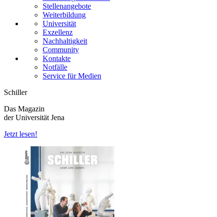
Stellenangebote
Weiterbildung
Universität
Exzellenz
Nachhaltigkeit
Community
Kontakte
Notfälle
Service für Medien
Schiller
Das Magazin
der Universität Jena
Jetzt lesen!