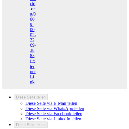
cid
.or
g/0
00
9-
00
02-
22
69-
38
83
Ex
ter
ner
Li
nk
Diese Seite teilen
Diese Seite via E-Mail teilen
Diese Seite via WhatsApp teilen
Diese Seite via Facebook teilen
Diese Seite via LinkedIn teilen
Diese Seite teilen