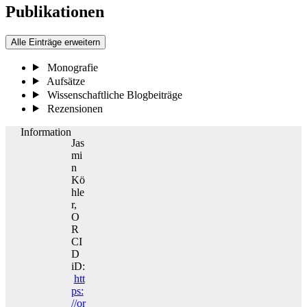
Publikationen
Alle Einträge erweitern
Monografie
Aufsätze
Wissenschaftliche Blogbeiträge
Rezensionen
Information
Jas
mi
n
Kö
hle
r,
O
R
CI
D
iD:
htt
ps:
//or