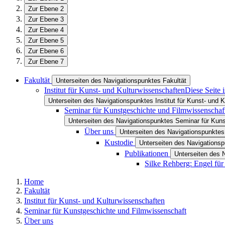
Zur Ebene 2
Zur Ebene 3
Zur Ebene 4
Zur Ebene 5
Zur Ebene 6
Zur Ebene 7
Fakultät
Unterseiten des Navigationspunktes Fakultät
Institut für Kunst- und Kulturwissenschaften
Diese Seite 
Unterseiten des Navigationspunktes Institut für Kunst- und 
Seminar für Kunstgeschichte und Filmwissenschaf
Unterseiten des Navigationspunktes Seminar für Kun
Über uns
Unterseiten des Navigationspunktes
Kustodie
Unterseiten des Navigations
Publikationen
Unterseiten des 
Silke Rehberg: Engel fü
Home
Fakultät
Institut für Kunst- und Kulturwissenschaften
Seminar für Kunstgeschichte und Filmwissenschaft
Über uns