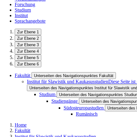
Forschung
Studium
Institut
Sprachangebote
Zur Ebene 1
Zur Ebene 2
Zur Ebene 3
Zur Ebene 4
Zur Ebene 5
Zur Ebene 6
Fakultät
Unterseiten des Navigationspunktes Fakultät
Institut für Slawistik und Kaukasusstudien
Diese Seite is
Unterseiten des Navigationspunktes Institut für Slawistik u
Studium
Unterseiten des Navigationspunktes Studiu
Studiengänge
Unterseiten des Navigationspu
Südosteuropastudien
Unterseiten des
Rumänisch
Home
Fakultät
Institut für Slawistik und Kaukasusstudien