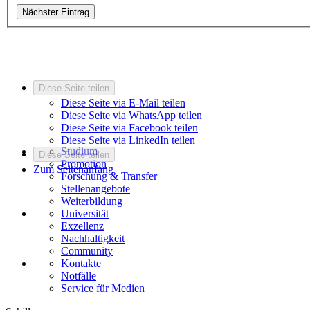
Nächster Eintrag
Diese Seite teilen
Diese Seite via E-Mail teilen
Diese Seite via WhatsApp teilen
Diese Seite via Facebook teilen
Diese Seite via LinkedIn teilen
Studium
Diese Seite teilen
Promotion
Zum Seitenanfang
Forschung & Transfer
Stellenangebote
Weiterbildung
Universität
Exzellenz
Nachhaltigkeit
Community
Kontakte
Notfälle
Service für Medien