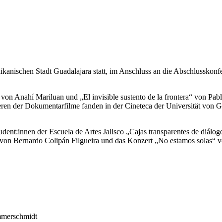
kanischen Stadt Guadalajara statt, im Anschluss an die Abschlusskonfer
on Anahí Mariluan und „El invisible sustento de la frontera“ von Pa
en der Dokumentarfilme fanden in der Cineteca der Universität von G
nt:innen der Escuela de Artes Jalisco „Cajas transparentes de diálogo 
 von Bernardo Colipán Filgueira und das Konzert „No estamos solas“ 
mmerschmidt