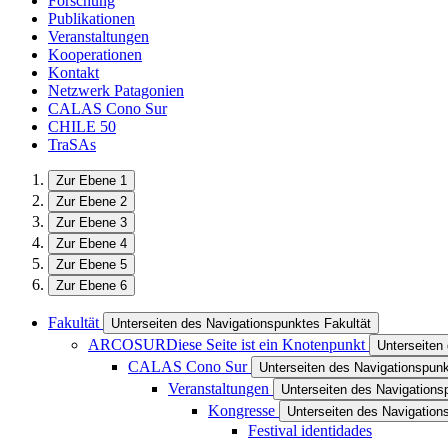
Forschung
Publikationen
Veranstaltungen
Kooperationen
Kontakt
Netzwerk Patagonien
CALAS Cono Sur
CHILE 50
TraSAs
Zur Ebene 1
Zur Ebene 2
Zur Ebene 3
Zur Ebene 4
Zur Ebene 5
Zur Ebene 6
Fakultät
Unterseiten des Navigationspunktes Fakultät
ARCOSUR
Diese Seite ist ein Knotenpunkt
Unterseite
CALAS Cono Sur
Unterseiten des Navigationspu
Veranstaltungen
Unterseiten des Navigations
Kongresse
Unterseiten des Navigatio
Festival identidades