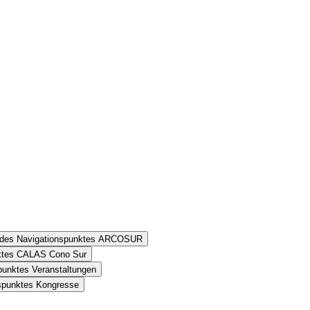
n des Navigationspunktes ARCOSUR
nktes CALAS Cono Sur
punktes Veranstaltungen
nspunktes Kongresse