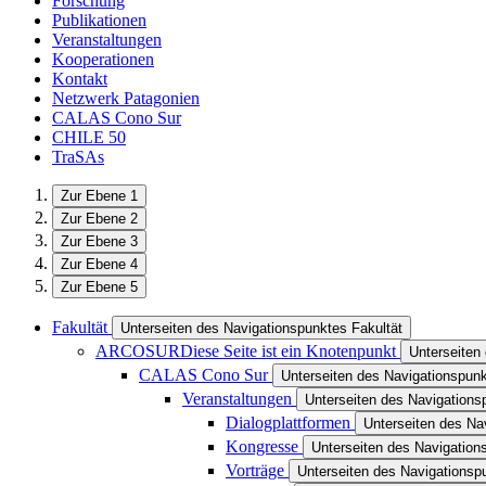
Forschung
Publikationen
Veranstaltungen
Kooperationen
Kontakt
Netzwerk Patagonien
CALAS Cono Sur
CHILE 50
TraSAs
Zur Ebene 1
Zur Ebene 2
Zur Ebene 3
Zur Ebene 4
Zur Ebene 5
Fakultät
Unterseiten des Navigationspunktes Fakultät
ARCOSUR
Diese Seite ist ein Knotenpunkt
Unterseite
CALAS Cono Sur
Unterseiten des Navigationspu
Veranstaltungen
Unterseiten des Navigations
Dialogplattformen
Unterseiten des Na
Kongresse
Unterseiten des Navigatio
Vorträge
Unterseiten des Navigationsp