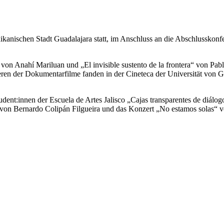
kanischen Stadt Guadalajara statt, im Anschluss an die Abschlusskonfer
on Anahí Mariluan und „El invisible sustento de la frontera“ von Pa
en der Dokumentarfilme fanden in der Cineteca der Universität von G
nt:innen der Escuela de Artes Jalisco „Cajas transparentes de diálogo 
 von Bernardo Colipán Filgueira und das Konzert „No estamos solas“ 