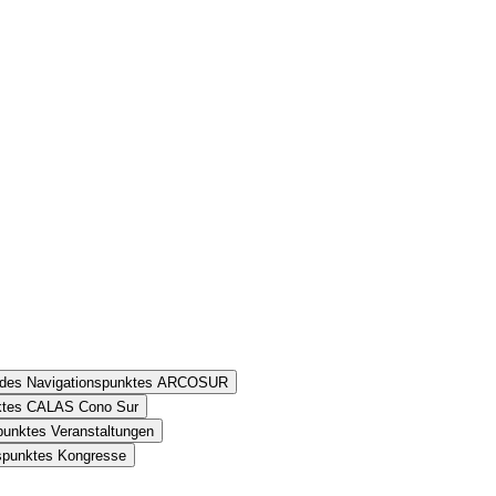
n des Navigationspunktes ARCOSUR
nktes CALAS Cono Sur
punktes Veranstaltungen
nspunktes Kongresse