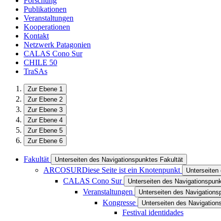
Forschung
Publikationen
Veranstaltungen
Kooperationen
Kontakt
Netzwerk Patagonien
CALAS Cono Sur
CHILE 50
TraSAs
Zur Ebene 1
Zur Ebene 2
Zur Ebene 3
Zur Ebene 4
Zur Ebene 5
Zur Ebene 6
Fakultät
Unterseiten des Navigationspunktes Fakultät
ARCOSUR
Diese Seite ist ein Knotenpunkt
Unterseite
CALAS Cono Sur
Unterseiten des Navigationspu
Veranstaltungen
Unterseiten des Navigations
Kongresse
Unterseiten des Navigatio
Festival identidades