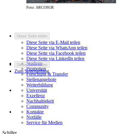
Foto: ARCOSUR
Diese Seite teilen
Diese Seite via E-Mail teilen
Diese Seite via WhatsApp teilen
Diese Seite via Facebook teilen
Diese Seite via LinkedIn teilen
Studium
Diese Seite teilen
Promotion
Zum Seitenanfang
Forschung & Transfer
Stellenangebote
Weiterbildung
Universität
Exzellenz
Nachhaltigkeit
Community
Kontakte
Notfälle
Service für Medien
Schiller