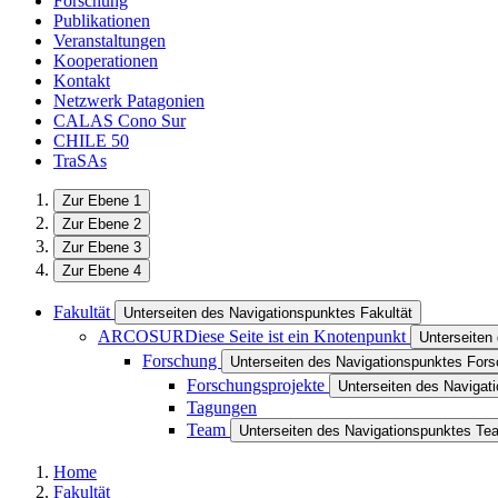
Forschung
Publikationen
Veranstaltungen
Kooperationen
Kontakt
Netzwerk Patagonien
CALAS Cono Sur
CHILE 50
TraSAs
Zur Ebene 1
Zur Ebene 2
Zur Ebene 3
Zur Ebene 4
Fakultät
Unterseiten des Navigationspunktes Fakultät
ARCOSUR
Diese Seite ist ein Knotenpunkt
Unterseite
Forschung
Unterseiten des Navigationspunktes For
Forschungsprojekte
Unterseiten des Navigat
Tagungen
Team
Unterseiten des Navigationspunktes Te
Home
Fakultät