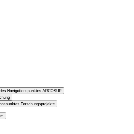
n des Navigationspunktes ARCOSUR
schung
ionspunktes Forschungsprojekte
am