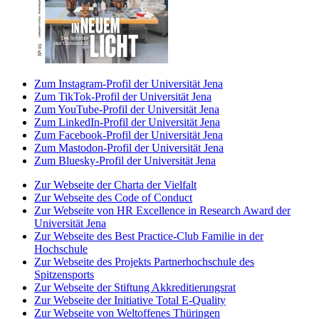
Zum Instagram-Profil der Universität Jena
Zum TikTok-Profil der Universität Jena
Zum YouTube-Profil der Universität Jena
Zum LinkedIn-Profil der Universität Jena
Zum Facebook-Profil der Universität Jena
Zum Mastodon-Profil der Universität Jena
Zum Bluesky-Profil der Universität Jena
Zur Webseite der Charta der Vielfalt
Zur Webseite des Code of Conduct
Zur Webseite von HR Excellence in Research Award der
Universität Jena
Zur Webseite des Best Practice-Club Familie in der
Hochschule
Zur Webseite des Projekts Partnerhochschule des
Spitzensports
Zur Webseite der Stiftung Akkreditierungsrat
Zur Webseite der Initiative Total E-Quality
Zur Webseite von Weltoffenes Thüringen