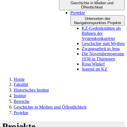
Geschichte in Medien und
Öffentlichkeit
Projekte
Unterseiten des
Navigationspunktes Projekte
KZ-Gedenkstätten als
Bühnen der
Systemkonkurrenz
Geschichte statt Mythen
Zwangsarbeit in Jena
Die Novemberpogrome
1938 in Thüringen
Rosa Winkel
Jugend im KZ
Home
Fakultät
Historisches Institut
Institut
Bereiche
Geschichte in Medien und Öffentlichkeit
Projekte
Projekte