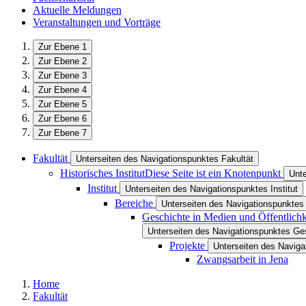
Aktuelle Meldungen
Veranstaltungen und Vorträge
Zur Ebene 1
Zur Ebene 2
Zur Ebene 3
Zur Ebene 4
Zur Ebene 5
Zur Ebene 6
Zur Ebene 7
Fakultät
Unterseiten des Navigationspunktes Fakultät
Historisches Institut
Diese Seite ist ein Knotenpunkt
Unte
Institut
Unterseiten des Navigationspunktes Institut
Bereiche
Unterseiten des Navigationspunktes
Geschichte in Medien und Öffentlichk
Unterseiten des Navigationspunktes Ges
Projekte
Unterseiten des Naviga
Zwangsarbeit in Jena
Home
Fakultät