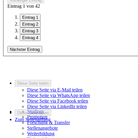
Vorheriger Eintrag
Eintrag
1
von
4
2
Eintrag 1
Eintrag 2
Eintrag 3
Eintrag 4
Nächster Eintrag
Diese Seite teilen
Diese Seite via E-Mail teilen
Diese Seite via WhatsApp teilen
Diese Seite via Facebook teilen
Diese Seite via LinkedIn teilen
Studium
Diese Seite teilen
Promotion
Zum Seitenanfang
Forschung & Transfer
Stellenangebote
Weiterbildung