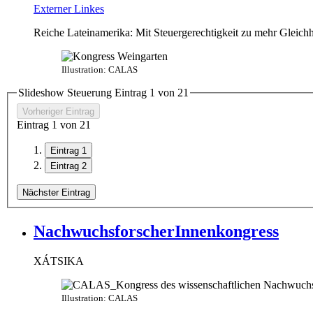
Externer Link
es
Reiche Lateinamerika: Mit Steuergerechtigkeit zu mehr Gleichh
Illustration: CALAS
Slideshow Steuerung Eintrag
1
von
2
1
Vorheriger Eintrag
Eintrag
1
von
2
1
Eintrag 1
Eintrag 2
Nächster Eintrag
NachwuchsforscherInnenkongress
XÁTSIKA
Illustration: CALAS