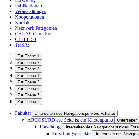
Forschung
Publikationen
Veranstaltungen
Kooperationen
Kontakt
Netzwerk Patagonien
CALAS Cono Sur
CHILE 50
TraSAs
Zur Ebene 1
Zur Ebene 2
Zur Ebene 3
Zur Ebene 4
Zur Ebene 5
Zur Ebene 6
Zur Ebene 7
Zur Ebene 8
Fakultät
Unterseiten des Navigationspunktes Fakultät
ARCOSUR
Diese Seite ist ein Knotenpunkt
Unterseite
Forschung
Unterseiten des Navigationspunktes For
Forschungsprojekte
Unterseiten des Navigat