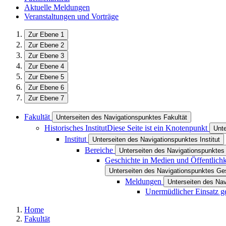
Aktuelle Meldungen
Veranstaltungen und Vorträge
Zur Ebene 1
Zur Ebene 2
Zur Ebene 3
Zur Ebene 4
Zur Ebene 5
Zur Ebene 6
Zur Ebene 7
Fakultät
Unterseiten des Navigationspunktes Fakultät
Historisches Institut
Diese Seite ist ein Knotenpunkt
Unte
Institut
Unterseiten des Navigationspunktes Institut
Bereiche
Unterseiten des Navigationspunktes
Geschichte in Medien und Öffentlichk
Unterseiten des Navigationspunktes Ges
Meldungen
Unterseiten des Na
Unermüdlicher Einsatz g
Home
Fakultät