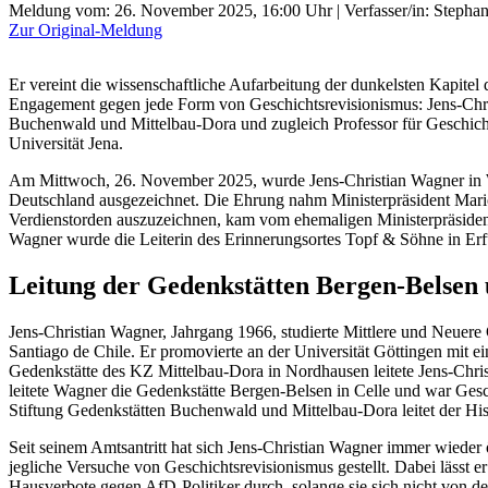
Meldung vom:
26. November 2025, 16:00 Uhr
| Verfasser/in: Stepha
Zur Original-Meldung
Er vereint die wissenschaftliche Aufarbeitung der dunkelsten Kapitel
Engagement gegen jede Form von Geschichtsrevisionismus: Jens-Chris
Buchenwald und Mittelbau-Dora und zugleich Professor für Geschichte
Universität Jena.
Am Mittwoch, 26. November 2025, wurde Jens-Christian Wagner in 
Deutschland ausgezeichnet. Die Ehrung nahm Ministerpräsident Mario
Verdienstorden auszuzeichnen, kam vom ehemaligen Ministerpräsiden
Wagner wurde die Leiterin des Erinnerungsortes Topf & Söhne in Erfu
Leitung der Gedenkstätten Bergen-Belse
Jens-Christian Wagner, Jahrgang 1966, studierte Mittlere und Neuer
Santiago de Chile. Er promovierte an der Universität Göttingen mit e
Gedenkstätte des KZ Mittelbau-Dora in Nordhausen leitete Jens-Chri
leitete Wagner die Gedenkstätte Bergen-Belsen in Celle und war Gesch
Stiftung Gedenkstätten Buchenwald und Mittelbau-Dora leitet der Hist
Seit seinem Amtsantritt hat sich Jens-Christian Wagner immer wieder 
jegliche Versuche von Geschichtsrevisionismus gestellt. Dabei lässt e
Hausverbote gegen AfD-Politiker durch, solange sie sich nicht von d