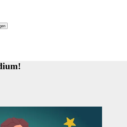
ngen
udium!