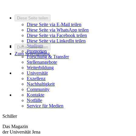
Diese Seite teilen
Diese Seite via E-Mail teilen
Diese Seite via WhatsApp teilen
Diese Seite via Facebook teilen
Diese Seite via LinkedIn teilen
Studium
Diese Seite teilen
Promotion
Zum Seitenanfang
Forschung & Transfer
Stellenangebote
Weiterbildung
Universität
Exzellenz
Nachhaltigkeit
Community
Kontakte
Notfälle
Service für Medien
Schiller
Das Magazin
der Universität Jena