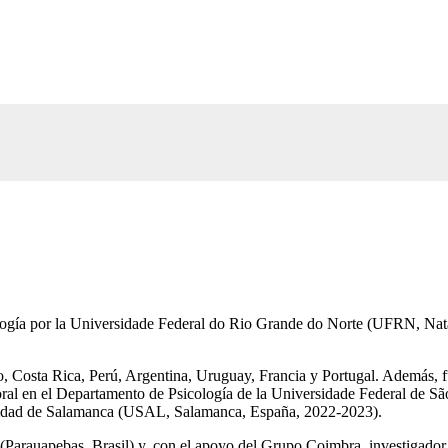
cología por la Universidade Federal do Rio Grande do Norte (UFRN, Na
, Costa Rica, Perú, Argentina, Uruguay, Francia y Portugal. Además, fu
oral en el Departamento de Psicología de la Universidade Federal de Sã
rsidad de Salamanca (USAL, Salamanca, España, 2022-2023).
(Parauapebas, Brasil) y, con el apoyo del Grupo Coimbra, investigador vi