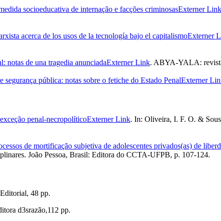
edida socioeducativa de internação e facções criminosas
Externer Lin
xista acerca de los usos de la tecnología bajo el capitalismo
Externer L
ral: notas de una tragedia anunciada
Externer Link
. ABYA-YALA: revista s
 segurança pública: notas sobre o fetiche do Estado Penal
Externer Li
 exceção penal-necropolítico
Externer Link
. In: Oliveira, I. F. O. & So
rocessos de mortificação subjetiva de adolescentes privados(as) de liber
ciplinares. João Pessoa, Brasil: Editora do CCTA-UFPB, p. 107-124.
ditorial, 48 pp.
ditora d3srazão,112 pp.