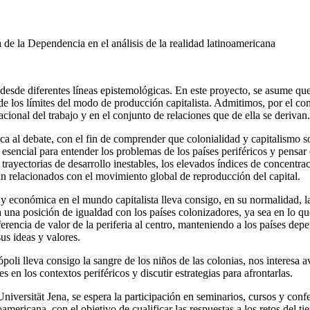
a de la Dependencia en el análisis de la realidad latinoamericana
a desde diferentes líneas epistemológicas. En este proyecto, se asume q
los límites del modo de producción capitalista. Admitimos, por el contr
cional del trabajo y en el conjunto de relaciones que de ella se derivan.
lítica al debate, con el fin de comprender que colonialidad y capitalis
esencial para entender los problemas de los países periféricos y pensar 
s trayectorias de desarrollo inestables, los elevados índices de concent
tán relacionados con el movimiento global de reproducción del capital.
l y económica en el mundo capitalista lleva consigo, en su normalidad, l
 una posición de igualdad con los países colonizadores, ya sea en lo qu
ncia de valor de la periferia al centro, manteniendo a los países depend
us ideas y valores.
ópoli lleva consigo la sangre de los niños de las colonias, nos interesa 
s en los contextos periféricos y discutir estrategias para afrontarlas.
niversität Jena, se espera la participación en seminarios, cursos y conf
oamericana, con el objetivo de cualificar las respuestas a los retos del t