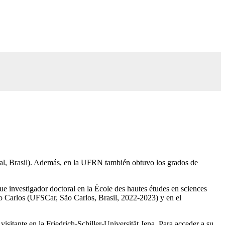
tal, Brasil). Además, en la UFRN también obtuvo los grados de
e investigador doctoral en la École des hautes études en sciences
o Carlos (UFSCar, São Carlos, Brasil, 2022-2023) y en el
sitante en la Friedrich-Schiller-Universität Jena. Para acceder a su