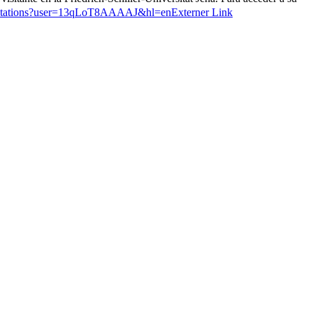
m/citations?user=13qLoT8AAAAJ&hl=en
Externer Link