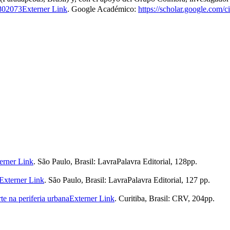
6802073
Externer Link
. Google Académico:
https://scholar.google.co
erner Link
. São Paulo, Brasil: LavraPalavra Editorial, 128pp.
Externer Link
. São Paulo, Brasil: LavraPalavra Editorial, 127 pp.
te na periferia urbana
Externer Link
. Curitiba, Brasil: CRV, 204pp.