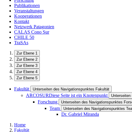
Forschung
Publikationen
Veranstaltungen
Kooperationen
Kontakt
Netzwerk Patagonien
CALAS Cono Sur
CHILE 50
TraSAs
Zur Ebene 1
Zur Ebene 2
Zur Ebene 3
Zur Ebene 4
Zur Ebene 5
Fakultät
Unterseiten des Navigationspunktes Fakultät
ARCOSUR
Diese Seite ist ein Knotenpunkt
Unterseite
Forschung
Unterseiten des Navigationspunktes For
Team
Unterseiten des Navigationspunktes Te
Dr. Gabriel Miranda
Home
Fakultät