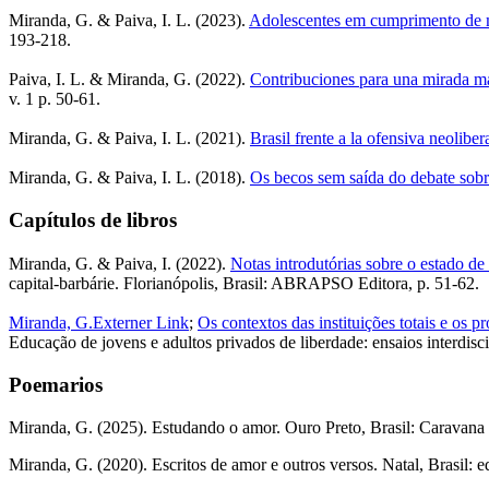
Miranda, G. & Paiva, I. L. (2023).
Adolescentes em cumprimento de m
193-218.
Paiva, I. L. & Miranda, G. (2022).
Contribuciones para una mirada mar
v. 1 p. 50-61.
Miranda, G. & Paiva, I. L. (2021).
Brasil frente a la ofensiva neolibe
Miranda, G. & Paiva, I. L. (2018).
Os becos sem saída do debate sobre
Capítulos de libros
Miranda, G. & Paiva, I. (2022).
Notas introdutórias sobre o estado de
capital-barbárie. Florianópolis, Brasil: ABRAPSO Editora, p. 51-62.
Miranda, G.
Externer Link
;
Os contextos das instituições totais e os p
Educação de jovens e adultos privados de liberdade: ensaios interdis
Poemarios
Miranda, G. (2025). Estudando o amor. Ouro Preto, Brasil: Caravana E
Miranda, G. (2020). Escritos de amor e outros versos. Natal, Brasil: e