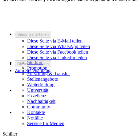
Diese Seite teilen
Diese Seite via E-Mail teilen
Diese Seite via WhatsApp teilen
Diese Seite via Facebook teilen
Diese Seite via LinkedIn teilen
Studium
Diese Seite teilen
Promotion
Zum Seitenanfang
Forschung & Transfer
Stellenangebote
Weiterbildung
Universität
Exzellenz
Nachhaltigkeit
Community
Kontakte
Notfälle
Service für Medien
Schiller