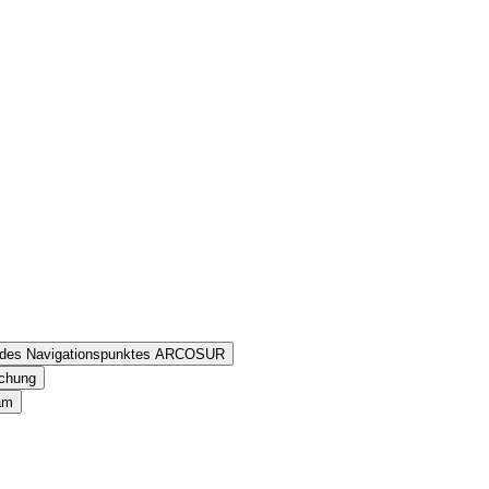
n des Navigationspunktes ARCOSUR
schung
am