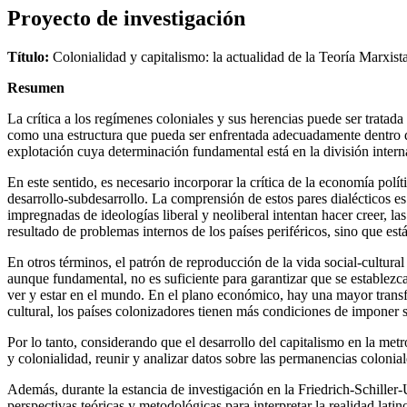
Proyecto de investigación
Título:
Colonialidad y capitalismo: la actualidad de la Teoría Marxist
Resumen
La crítica a los regímenes coloniales y sus herencias puede ser tratad
como una estructura que pueda ser enfrentada adecuadamente dentro de 
explotación cuya determinación fundamental está en la división interna
En este sentido, es necesario incorporar la crítica de la economía po
desarrollo-subdesarrollo. La comprensión de estos pares dialécticos es 
impregnadas de ideologías liberal y neoliberal intentan hacer creer, la
resultado de problemas internos de los países periféricos, sino que es
En otros términos, el patrón de reproducción de la vida social-cultura
aunque fundamental, no es suficiente para garantizar que se establezca
ver y estar en el mundo. En el plano económico, hay una mayor transfere
cultural, los países colonizadores tienen más condiciones de imponer s
Por lo tanto, considerando que el desarrollo del capitalismo en la metr
y colonialidad, reunir y analizar datos sobre las permanencias coloniale
Además, durante la estancia de investigación en la Friedrich-Schiller-U
perspectivas teóricas y metodológicas para interpretar la realidad latin