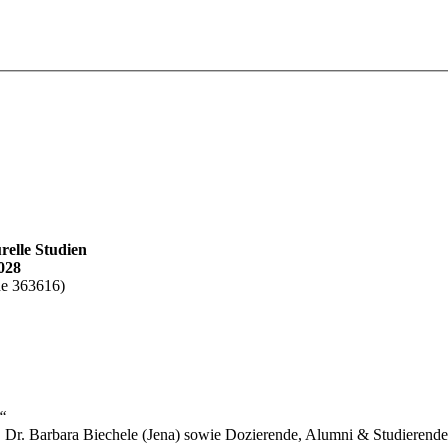
relle Studien
028
de 363616)
a“
 Dr. Barbara Biechele (Jena) sowie Dozierende, Alumni & Studierend