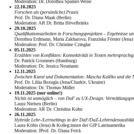
Moderation: Dr. Dorothea Spaniel-Weise
22.10.2025
Forschen als (persönliche) Praxis
Prof. Dr. Diana Maak (Berlin)
Moderation: AR Dr. Britta Hövelbrinks
29.10.2025
Qualifikationsarbeiten in Forschungsprojekten – Ergebnisse 
Dorothea Erdmann, Maria Zakharova, Franziska Förster (Jena)
Moderation: Prof. Dr. Christine Czinglar
05.11.2025
Erzählen von Konflikten: Konnektivität in Texten mehrsprachig
Dr. Patrick Grommes (Hamburg)
Moderation: Dr. Jessica Neumann
12.11.2025
Zwischen Kunst und Dokumentation: Mascha Kaléko und die N
Prof. Dr. Liliia Bezugla (Jena/Charkiv, Ukraine)
Moderation: Dr. Thomas Müller
19.11.2025 (nur online!)
Nichts ist unmöglich – von DaF zu UX-Design: Vermittlungspro
Laura Nielsen (Berlin)
Moderation: AR Dr. Christina Kuhn
26.11.2025
Hybride Lehr-/Lernsettings in der DaF/DaZ-Lehrendenausbil
Laura Köbis (Jena) & Kolleg:innen der GIP Lateinamerika
Moderation: JProf. Dr. Diana Feick