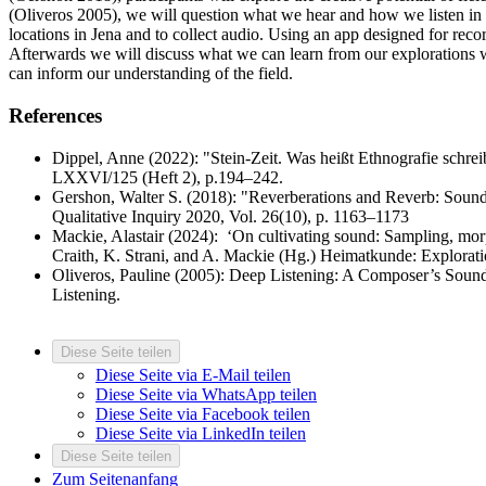
(Oliveros 2005), we will question what we hear and how we listen in th
locations in Jena and to collect audio. Using an app designed for rec
Afterwards we will discuss what we can learn from our explorations
can inform our understanding of the field.
References
Dippel, Anne (2022): "Stein-Zeit. Was heißt Ethnografie schreib
LXXVI/125 (Heft 2), p.194–242.
Gershon, Walter S. (2018): "Reverberations and Reverb: Sound Po
Qualitative Inquiry 2020, Vol. 26(10), p. 1163–1173
Mackie, Alastair (2024): ‘On cultivating sound: Sampling, mor
Craith, K. Strani, and A. Mackie (Hg.) Heimatkunde: Explorati
Oliveros, Pauline (2005): Deep Listening: A Composer’s Soun
Listening.
Diese Seite teilen
Diese Seite via E-Mail teilen
Diese Seite via WhatsApp teilen
Diese Seite via Facebook teilen
Diese Seite via LinkedIn teilen
Diese Seite teilen
Zum Seitenanfang