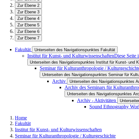
Zur Ebene 2
Zur Ebene 3
Zur Ebene 4
Zur Ebene 5
Zur Ebene 6
Zur Ebene 7
Fakultät
Unterseiten des Navigationspunktes Fakultät
Institut für Kunst- und Kulturwissenschaften
Diese Seite 
Unterseiten des Navigationspunktes Institut für Kunst- und 
Seminar für Kulturanthropologie / Kulturgeschicht
Unterseiten des Navigationspunktes Seminar für Kultu
Archiv
Unterseiten des Navigationspunktes A
Archiv des Seminars für Kulturanthro
Unterseiten des Navigationspunktes Arc
Archiv - Aktivitäten
Unterseite
Sound Ethnography Wor
Home
Fakultät
Institut für Kunst- und Kulturwissenschaften
Seminar für Kulturanthropologie / Kulturgeschichte