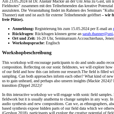
Am 23.05.2024 ist Dr. Alastair Mackie an der Uni Jena zu Gast, 
Fieldnotes" zusammen mit den Teilnehmenden das kreative Potenzial
auszuloten. Die Veranstaltung findet im Rahmen des Seminars "Kultu
Thanner) statt und ist auch für externe Teilnehmende geöffnet
– wir f
freie Plätze).
Anmeldung:
Registrierung bis zum 15.05.2024 per E-mail an
Rückfragen
: Rückfragen können gerne an
sarah.thanner@uni-
Ort und Zeit:
16-20 Uhr,
Seminarraum Accouchierhaus, Jenerg
Workshopsprache
: Englisch
Workshopbeschreibung
This workshop will encourage participants to do and undo audio recor
composition. Reflecting on our sonic fieldnotes, we will explore how
of our field and how this can inform our research.The field is filled w
sampling. Can both approaches inform each other? What kind of new 
us to gain unheard, and perhaps also unseen insights (Mackie 2024)?
transition (Dippel 2022)?
In this interactive workshop we will engage with sonic field samples
fieldwork but it is usually anathema to change samples in any way. In 
audio synthesis and new compositions. Can we, as ethnographers, als
based synthesis expose hidden parts of our field data which we othe
(Gershon 2018), participants will explore the creative potential of fiel