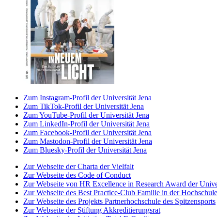
Zum Instagram-Profil der Universität Jena
Zum TikTok-Profil der Universität Jena
Zum YouTube-Profil der Universität Jena
Zum LinkedIn-Profil der Universität Jena
Zum Facebook-Profil der Universität Jena
Zum Mastodon-Profil der Universität Jena
Zum Bluesky-Profil der Universität Jena
Zur Webseite der Charta der Vielfalt
Zur Webseite des Code of Conduct
Zur Webseite von HR Excellence in Research Award der Univer
Zur Webseite des Best Practice-Club Familie in der Hochschul
Zur Webseite des Projekts Partnerhochschule des Spitzensports
Zur Webseite der Stiftung Akkreditierungsrat