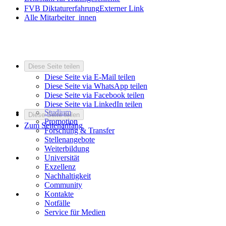
FVB Diktaturerfahrung
Externer Link
Alle Mitarbeiter_innen
Diese Seite teilen
Diese Seite via E-Mail teilen
Diese Seite via WhatsApp teilen
Diese Seite via Facebook teilen
Diese Seite via LinkedIn teilen
Studium
Diese Seite teilen
Promotion
Zum Seitenanfang
Forschung & Transfer
Stellenangebote
Weiterbildung
Universität
Exzellenz
Nachhaltigkeit
Community
Kontakte
Notfälle
Service für Medien