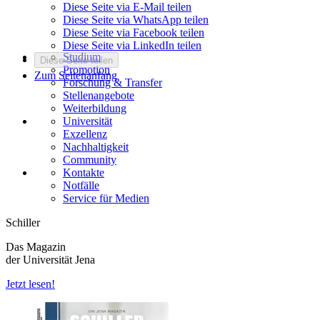
Diese Seite via E-Mail teilen
Diese Seite via WhatsApp teilen
Diese Seite via Facebook teilen
Diese Seite via LinkedIn teilen
Studium
Diese Seite teilen
Promotion
Zum Seitenanfang
Forschung & Transfer
Stellenangebote
Weiterbildung
Universität
Exzellenz
Nachhaltigkeit
Community
Kontakte
Notfälle
Service für Medien
Schiller
Das Magazin
der Universität Jena
Jetzt lesen!