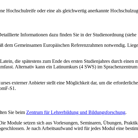
ne Hochschulreife oder eine als gleichwertig anerkannte Hochschulzu
aillierte Informationen dazu finden Sie in der Studienordnung (siehe 
äß dem Gemeinsamen Europäischen Referenzrahmen notwendig. Liegen d
Latein, die spätestens zum Ende des ersten Studienjahres durch einen 
umfasst. Alternativ kann ein Latinumkurs (4 SWS) im Sprachenzentrum 
rses externer Anbieter stellt eine Möglichkeit dar, um die erforderli
RomF-S1.
lten Sie beim
Zentrum für Lehrerbildung und Bildungsforschung
.
 Die Module setzen sich aus Vorlesungen, Seminaren, Übungen, Praktik
bgeschlossen. Je nach Arbeitsaufwand wird für jedes Modul eine best