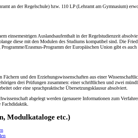
ramt an der Regelschule) bzw. 110 LP (Lehramt am Gymnasium) erworb
nem einsemestrigen Auslandsaufenthalt in der Regelstudienzeit absolv
ange diese mit den Modulen des Studiums kompatibel sind. Die Friedri
 Programme/Erasmus-Programm der Europäischen Union gibt es auch di
 Fächern und den Erziehungswissenschaften aus einer Wissenschaftlich
örigen drei Prüfungen zusammen: einer schriftlichen und zwei mündlic
beitet oder eine sprachpraktische Übersetzungsklausur absolviert.
achwissenschaft abgelegt werden (genauere Informationen zum Verfahre
 Fachdidaktik.
, Modulkataloge etc.)
um
len