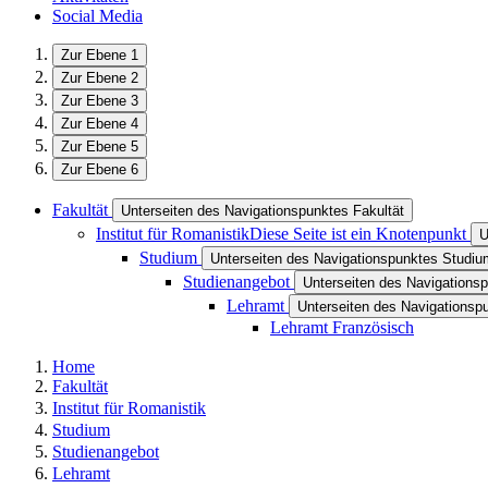
Social Media
Zur Ebene 1
Zur Ebene 2
Zur Ebene 3
Zur Ebene 4
Zur Ebene 5
Zur Ebene 6
Fakultät
Unterseiten des Navigationspunktes Fakultät
Institut für Romanistik
Diese Seite ist ein Knotenpunkt
U
Studium
Unterseiten des Navigationspunktes Studiu
Studienangebot
Unterseiten des Navigations
Lehramt
Unterseiten des Navigationsp
Lehramt Französisch
Home
Fakultät
Institut für Romanistik
Studium
Studienangebot
Lehramt