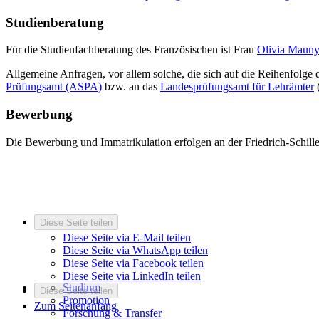
Studienberatung
Für die Studienfachberatung des Französischen ist Frau
Olivia Maun
Allgemeine Anfragen, vor allem solche, die sich auf die Reihenfolg
Prüfungsamt (ASPA)
bzw. an das
Landesprüfungsamt für Lehrämter
(
Bewerbung
Die Bewerbung und Immatrikulation erfolgen an der Friedrich-Schiller
Diese Seite teilen
Diese Seite via E-Mail teilen
Diese Seite via WhatsApp teilen
Diese Seite via Facebook teilen
Diese Seite via LinkedIn teilen
Studium
Diese Seite teilen
Promotion
Zum Seitenanfang
Forschung & Transfer