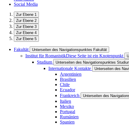
Social Media
Zur Ebene 1
Zur Ebene 2
Zur Ebene 3
Zur Ebene 4
Zur Ebene 5
Fakultät
Unterseiten des Navigationspunktes Fakultät
Institut für Romanistik
Diese Seite ist ein Knotenpunkt
U
Studium
Unterseiten des Navigationspunktes Studiu
Internationale Kontakte
Unterseiten des Navi
Argentinien
Brasilien
Chile
Ecuador
Frankreich
Unterseiten des Navigation
Italien
Mexiko
Portugal
Rumänien
Spanien