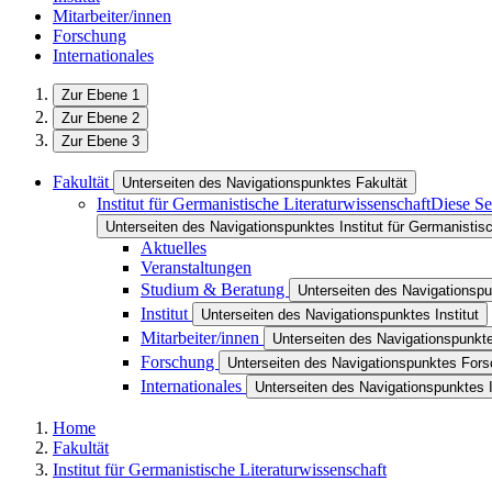
Mitarbeiter/innen
Forschung
Internationales
Zur Ebene 1
Zur Ebene 2
Zur Ebene 3
Fakultät
Unterseiten des Navigationspunktes Fakultät
Institut für Germanistische Literaturwissenschaft
Diese Se
Unterseiten des Navigationspunktes Institut für Germanistis
Aktuelles
Veranstaltungen
Studium & Beratung
Unterseiten des Navigationsp
Institut
Unterseiten des Navigationspunktes Institut
Mitarbeiter/innen
Unterseiten des Navigationspunkte
Forschung
Unterseiten des Navigationspunktes For
Internationales
Unterseiten des Navigationspunktes I
Home
Fakultät
Institut für Germanistische Literaturwissenschaft