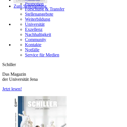
Diese Seite teilen
Promotion
Zum Seitenanfang
Forschung & Transfer
Stellenangebote
Weiterbildung
Universität
Exzellenz
Nachhaltigkeit
Community
Kontakte
Notfälle
Service für Medien
Schiller
Das Magazin
der Universität Jena
Jetzt lesen!