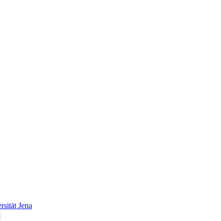
sität Jena
e