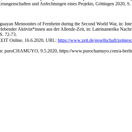
rrungenschaften und Anfechtungen eines Projekts, Göttingen 2020, S.
yan Mennonites of Fernheim during the Second World War, in: Inters
rlebender Aktivist*innen aus der Allende-Zeit, in: Lateinamerika Nachr
S. 72-73.
: ZEIT Online, 16.6.2020, URL:
https://www.zeit.de/gesellschaft/zeitg
ad, in: puroCHAMUYO, 9.5.2020, https://www.purochamuyo.com/a-berlin-