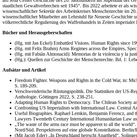
am Jena Center Geschichte des 20. Jahrhunderts als Stipendiat der 
staatlichen Gewaltverbrechen seit 1945“. Bis 2022 arbeitete er als wi
wissenschaftlicher Sekretär des Arbeitskreises Menschenrechte im 20. 
wissenschaftlicher Mitarbeiter am Lehrstuhl für Neueste Geschichte 
völkerrechtliche Regulierung des Waffenhandels in Zeiten imperialer
Bücher und Herausgeberschaften
(Hg. mit Jan Eckel) Embattled Visions. Human Rights since 19
(Hg. mit Felix Brahm) Arms Regimes across the Empires, Speci
(Hg. mit Fabián Almonacid): Memorias de la violencia y la jus
(Hg.): Quellen zur Geschichte der Menschenrechte. Bd. 1: Lebe
Aufsätze und Artikel
Freedom Fighter. Weapons and Rights in the Cold War, in: Mi
S. 189-209.
Verschwenderische Rüstungspolitik. Die Statistiken der US-Re
Anthologie. Göttingen 2022, S. 238-251.
Adapting Human Rights to Democracy. The Chilean Society and 
Confronting US Imperialism with International Law. Central Am
Useful Biographies. Raphael Lemkin, Benjamin Ferencz, and the
Lawyers Twentieth Century International Humanitarian Law as 
„The waste of the arms race must be apparent to all the world“
Nord/Süd. Perspektiven auf eine globale Konstellation. Berlin
(Mit Jacob Eder) „In Deutschland herrscht Apartheid“. Solinge