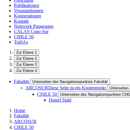
Forschung
Publikationen
Veranstaltungen
Kooperationen
Kontakt
Netzwerk Patagonien
CALAS Cono Sur
CHILE 50
TraSAs
Zur Ebene 1
Zur Ebene 2
Zur Ebene 3
Zur Ebene 4
Fakultät
Unterseiten des Navigationspunktes Fakultät
ARCOSUR
Diese Seite ist ein Knotenpunkt
Unterseite
CHILE 50
Unterseiten des Navigationspunktes CHI
Daniel Stahl
Home
Fakultät
ARCOSUR
CHILE 50