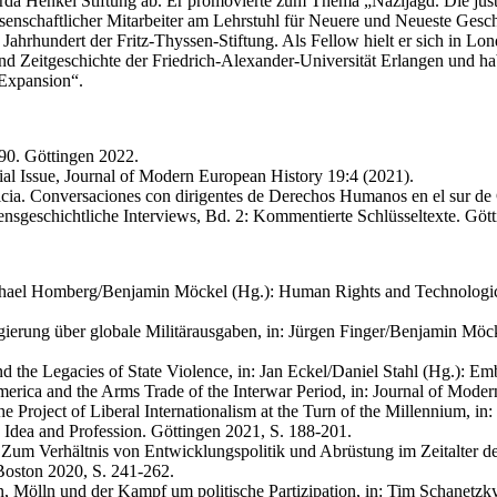
Gerda Henkel Stiftung ab. Er promovierte zum Thema „Nazijagd. Die jus
ssenschaftlicher Mitarbeiter am Lehrstuhl für Neuere und Neueste Geschi
Jahrhundert der Fritz-Thyssen-Stiftung. Als Fellow hielt er sich in Lon
und Zeitgeschichte der Friedrich-Alexander-Universität Erlangen und h
 Expansion“.
90. Göttingen 2022.
al Issue, Journal of Modern European History 19:4 (2021).
ticia. Conversaciones con dirigentes de Derechos Humanos en el sur d
nsgeschichtliche Interviews, Bd. 2: Kommentierte Schlüsseltexte. Göt
chael Homberg/Benjamin Möckel (Hg.): Human Rights and Technologica
gierung über globale Militärausgaben, in: Jürgen Finger/Benjamin Möc
the Legacies of State Violence, in: Jan Eckel/Daniel Stahl (Hg.): Em
erica and the Arms Trade of the Interwar Period, in: Journal of Mode
 Project of Liberal Internationalism at the Turn of the Millennium, 
Idea and Profession. Göttingen 2021, S. 188-201.
. Zum Verhältnis von Entwicklungspolitik und Abrüstung im Zeitalter de
/Boston 2020, S. 241-262.
n, Mölln und der Kampf um politische Partizipation, in: Tim Schanetzk