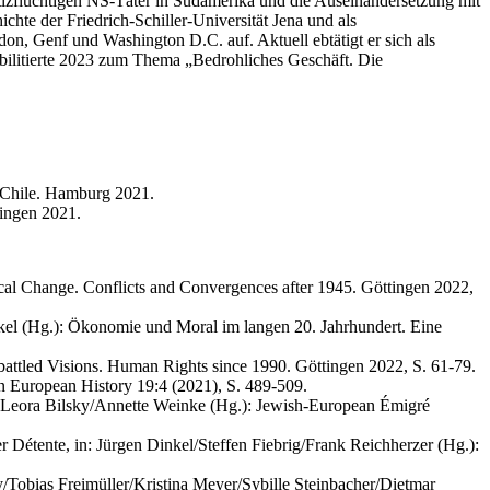
tizflüchtigen NS-Täter in Südamerika und die Auseinandersetzung mit
chte der Friedrich-Schiller-Universität Jena und als
don, Genf und Washington D.C. auf. Aktuell ebtätigt er sich als
abilitierte 2023 zum Thema „Bedrohliches Geschäft. Die
e Chile. Hamburg 2021.
tingen 2021.
l Change. Conflicts and Convergences after 1945. Göttingen 2022,
kel (Hg.): Ökonomie und Moral im langen 20. Jahrhundert. Eine
battled Visions. Human Rights since 1990. Göttingen 2022, S. 61-79.
rn European History 19:4 (2021), S. 489-509.
in: Leora Bilsky/Annette Weinke (Hg.): Jewish-European Émigré
r Détente, in: Jürgen Dinkel/Steffen Fiebrig/Frank Reichherzer (Hg.):
y/Tobias Freimüller/Kristina Meyer/Sybille Steinbacher/Dietmar