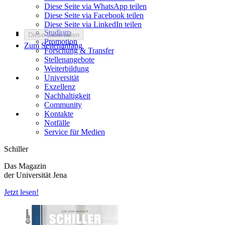
Diese Seite via WhatsApp teilen
Diese Seite via Facebook teilen
Diese Seite via LinkedIn teilen
Studium
Diese Seite teilen
Promotion
Zum Seitenanfang
Forschung & Transfer
Stellenangebote
Weiterbildung
Universität
Exzellenz
Nachhaltigkeit
Community
Kontakte
Notfälle
Service für Medien
Schiller
Das Magazin
der Universität Jena
Jetzt lesen!