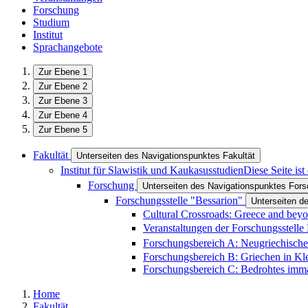
Forschung
Studium
Institut
Sprachangebote
Zur Ebene 1
Zur Ebene 2
Zur Ebene 3
Zur Ebene 4
Zur Ebene 5
Fakultät
Unterseiten des Navigationspunktes Fakultät
Institut für Slawistik und Kaukasusstudien
Diese Seite is
Forschung
Unterseiten des Navigationspunktes For
Forschungsstelle "Bessarion"
Unterseiten d
Cultural Crossroads: Greece and bey
Veranstaltungen der Forschungsstelle
Forschungsbereich A: Neugriechische 
Forschungsbereich B: Griechen in Kl
Forschungsbereich C: Bedrohtes immat
Home
Fakultät