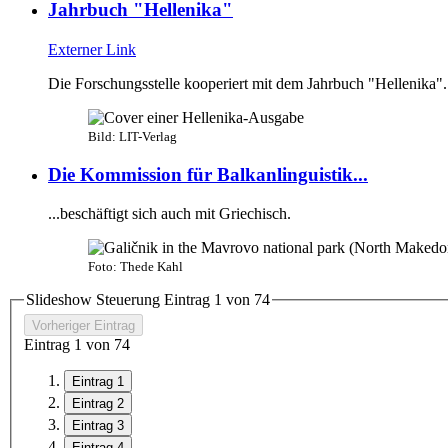
Jahrbuch "Hellenika"
Externer Link
Die Forschungsstelle kooperiert mit dem Jahrbuch "Hellenika".
Bild: LIT-Verlag
Die Kommission für Balkanlinguistik...
...beschäftigt sich auch mit Griechisch.
Foto: Thede Kahl
Slideshow Steuerung Eintrag
1
von
7
4
Vorheriger Eintrag
Eintrag
1
von
7
4
Eintrag 1
Eintrag 2
Eintrag 3
Eintrag 4