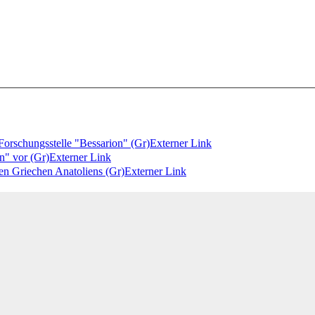
Forschungsstelle "Bessarion" (Gr)
Externer Link
n" vor (Gr)
Externer Link
en Griechen Anatoliens (Gr)
Externer Link