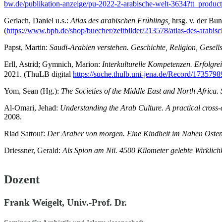
bw.de/publikation-anzeige/pu-2022-2-arabische-welt-3634?tt_pr
Gerlach, Daniel u.s.:
Atlas des arabischen Frühlings,
hrsg. v. der Bu
(
https://www.bpb.de/shop/buecher/zeitbilder/213578/atlas-des-arabisc
Papst, Martin:
Saudi-Arabien verstehen. Geschichte, Religion, Gesell
Erll, Astrid; Gymnich, Marion:
Interkulturelle Kompetenzen. Erfolgr
2021. (ThuLB digital
https://suche.thulb.uni-jena.de/Record/173579
Yom, Sean (Hg.):
The Societies of the Middle East and North Africa. 
Al‐Omari, Jehad:
Understanding the Arab Culture. A practical cross‐
2008.
Riad Sattouf:
Der Araber von morgen. Eine Kindheit im Nahen Oste
Driessner, Gerald:
Als Spion am Nil. 4500 Kilometer gelebte Wirklich
Dozent
Frank Weigelt, Univ.-Prof. Dr.