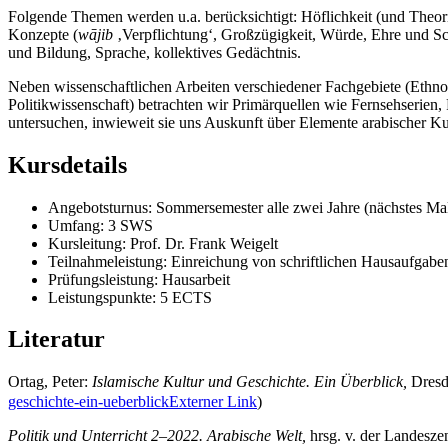
Folgende Themen werden u.a. berücksichtigt: Höflichkeit (und Theori
Konzepte (
wājib
‚Verpflichtung‘, Großzügigkeit, Würde, Ehre und Sc
und Bildung, Sprache, kollektives Gedächtnis.
Neben wissenschaftlichen Arbeiten verschiedener Fachgebiete (Ethnol
Politikwissenschaft) betrachten wir Primärquellen wie Fernsehserien,
untersuchen, inwieweit sie uns Auskunft über Elemente arabischer K
Kursdetails
Angebotsturnus: Sommersemester alle zwei Jahre (nächstes Ma
Umfang: 3 SWS
Kursleitung: Prof. Dr. Frank Weigelt
Teilnahmeleistung: Einreichung von schriftlichen Hausaufgaben
Prüfungsleistung: Hausarbeit
Leistungspunkte: 5 ECTS
Literatur
Ortag, Peter:
Islamische Kultur und Geschichte. Ein Überblick,
Dresd
geschichte-ein-ueberblick
Externer Link
)
Politik und Unterricht 2–2022. Arabische Welt,
hrsg. v. der Landeszent