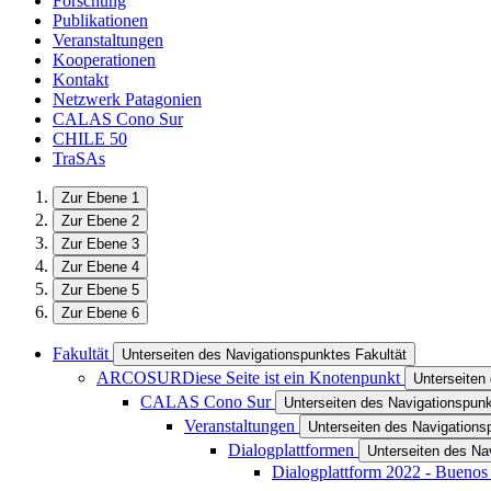
Forschung
Publikationen
Veranstaltungen
Kooperationen
Kontakt
Netzwerk Patagonien
CALAS Cono Sur
CHILE 50
TraSAs
Zur Ebene 1
Zur Ebene 2
Zur Ebene 3
Zur Ebene 4
Zur Ebene 5
Zur Ebene 6
Fakultät
Unterseiten des Navigationspunktes Fakultät
ARCOSUR
Diese Seite ist ein Knotenpunkt
Unterseite
CALAS Cono Sur
Unterseiten des Navigationspu
Veranstaltungen
Unterseiten des Navigations
Dialogplattformen
Unterseiten des Na
Dialogplattform 2022 - Buenos A