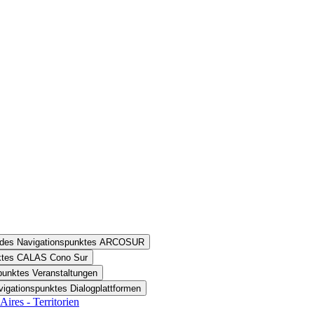
n des Navigationspunktes ARCOSUR
nktes CALAS Cono Sur
punktes Veranstaltungen
vigationspunktes Dialogplattformen
ires - Territorien