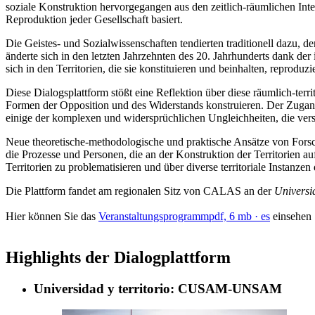
soziale Konstruktion hervorgegangen aus den zeitlich-räumlichen Inte
Reproduktion jeder Gesellschaft basiert.
Die Geistes- und Sozialwissenschaften tendierten traditionell dazu, de
änderte sich in den letzten Jahrzehnten des 20. Jahrhunderts dank de
sich in den Territorien, die sie konstituieren und beinhalten, reprod
Diese Dialogsplattform stößt eine Reflektion über diese räumlich-terr
Formen der Opposition und des Widerstands konstruieren. Der Zuga
einige der komplexen und widersprüchlichen Ungleichheiten, die versc
Neue theoretische-methodologische und praktische Ansätze von Forsch
die Prozesse und Personen, die an der Konstruktion der Territorien au
Territorien zu problematisieren und über diverse territoriale Instanz
Die Plattform fandet am regionalen Sitz von CALAS an der
Universi
Hier können Sie das
Veranstaltungsprogramm
pdf, 6 mb
· es
einsehen
Highlights der Dialogplattform
Universidad y territorio: CUSAM-UNSAM