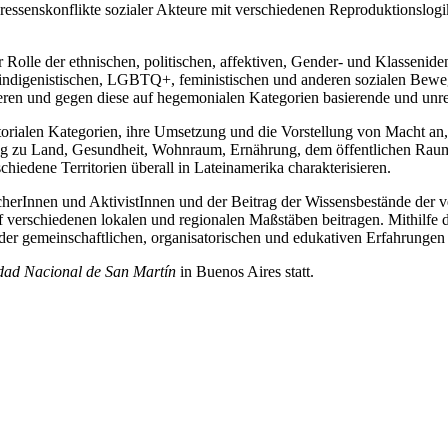
ressenskonflikte sozialer Akteure mit verschiedenen Reproduktionslogik
r Rolle der ethnischen, politischen, affektiven, Gender- und Klassenide
r indigenistischen, LGBTQ+, feministischen und anderen sozialen Bewegu
uzieren und gegen diese auf hegemonialen Kategorien basierende und unr
itorialen Kategorien, ihre Umsetzung und die Vorstellung von Macht an, 
ng zu Land, Gesundheit, Wohnraum, Ernährung, dem öffentlichen Raum
hiedene Territorien überall in Lateinamerika charakterisieren.
erInnen und AktivistInnen und der Beitrag der Wissensbestände der vers
f verschiedenen lokalen und regionalen Maßstäben beitragen. Mithilfe d
en der gemeinschaftlichen, organisatorischen und edukativen Erfahrungen
dad Nacional de San Martín
in Buenos Aires statt.