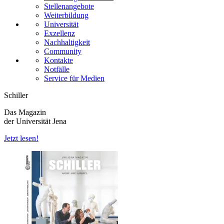
Stellenangebote
Weiterbildung
Universität
Exzellenz
Nachhaltigkeit
Community
Kontakte
Notfälle
Service für Medien
Schiller
Das Magazin
der Universität Jena
Jetzt lesen!