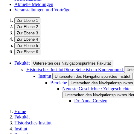
Aktuelle Meldungen
Veranstaltungen und Vorträge
Zur Ebene 1
Zur Ebene 2
Zur Ebene 3
Zur Ebene 4
Zur Ebene 5
Zur Ebene 6
Fakultät
Unterseiten des Navigationspunktes Fakultät
Historisches Institut
Diese Seite ist ein Knotenpunkt
Unte
Institut
Unterseiten des Navigationspunktes Institut
Bereiche
Unterseiten des Navigationspunktes
Neueste Geschichte / Zeitgeschichte
Unterseiten des Navigationspunktes Ne
Dr. Anna Corsten
Home
Fakultät
Historisches Institut
Institut