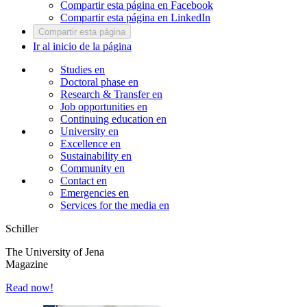
Compartir esta página en Facebook
Compartir esta página en LinkedIn
Compartir esta página
Ir al inicio de la página
Studies
en
Doctoral phase
en
Research & Transfer
en
Job opportunities
en
Continuing education
en
University
en
Excellence
en
Sustainability
en
Community
en
Contact
en
Emergencies
en
Services for the media
en
Schiller
The University of Jena
Magazine
Read now!