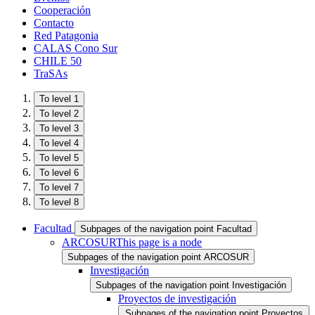
Cooperación
Contacto
Red Patagonia
CALAS Cono Sur
CHILE 50
TraSAs
To level 1
To level 2
To level 3
To level 4
To level 5
To level 6
To level 7
To level 8
Facultad
Subpages of the navigation point Facultad
ARCOSUR
This page is a node
Subpages of the navigation point ARCOSUR
Investigación
Subpages of the navigation point Investigación
Proyectos de investigación
Subpages of the navigation point Proyectos