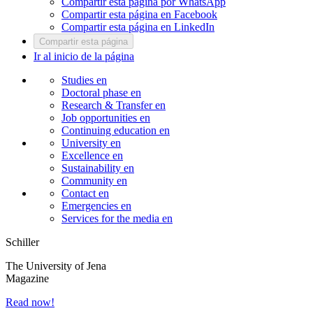
Compartir esta página por WhatsApp
Compartir esta página en Facebook
Compartir esta página en LinkedIn
Compartir esta página
Ir al inicio de la página
Studies
en
Doctoral phase
en
Research & Transfer
en
Job opportunities
en
Continuing education
en
University
en
Excellence
en
Sustainability
en
Community
en
Contact
en
Emergencies
en
Services for the media
en
Schiller
The University of Jena
Magazine
Read now!