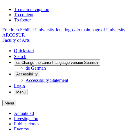
To main navigation
To content
To footer
Friedrich Schiller University Jena logo - to main page of University
ARCOSUR
Faculty of Arts
Quick start
Search
es
Change the current language version Spanish
de
German
Accessibility
Accessibility Statement
Login
Menu
Menu
Actualidad
Investigación
Publicaciones
Eventos