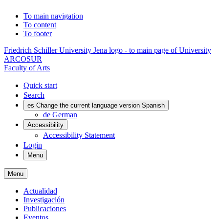
To main navigation
To content
To footer
Friedrich Schiller University Jena logo - to main page of University
ARCOSUR
Faculty of Arts
Quick start
Search
es
Change the current language version Spanish
de
German
Accessibility
Accessibility Statement
Login
Menu
Menu
Actualidad
Investigación
Publicaciones
Eventos