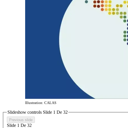
Illustration: CALAS
Slideshow controls Slide
1
De
3
2
Previous slide
Slide
1
De
3
2