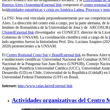
Buenos Aires (Argentina)
External link
componen el
centro regional d
las
Identidades estratégicas y crisis en América Latina. Procesos y tens
La FSU Jena está vinculada preponderantemente por sus competencias
Aires. La dirección del centro está a cargo, por la parte alemana, de l
Instituto de Romanística de la Universidad de Jena y de ARCOSUR) y,
Christel
External link
(Investigador en CONICET, director de la Licenci
Gobierno de UNSAM). La coordinación científica está a cargo de la
lado argentino fueron la historiadora Prof. Dra. Luciana Anapios (20
2020) pertenecientes a la UNSAM.
El
Centro Regional Cono Sur y Brasil
External link
en Buenos Aires tr
e instituciones científicas: Universidad Nacional del Comahue (U
Nacional de la Patagonia San Juan Bosco (UNPSJB), Consejo Nacion
Argentina, Pontificia Universidad Católica (UCC), Universidad Aust
Desarrollo (UD) en Chile, Universidad de la República (UdelaR) e
Universidad Federal Fluminense (UFF) en Brasil.
Internet:
http://www.calas.lat/es
External link
Actividades organizativas del Centro