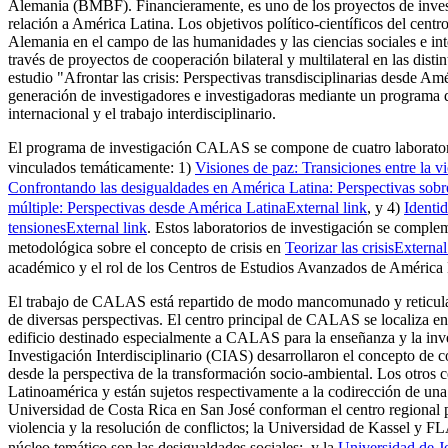
Alemania (BMBF). Financieramente, es uno de los proyectos de inve
relación a América Latina. Los objetivos político-científicos del centr
Alemania en el campo de las humanidades y las ciencias sociales e int
través de proyectos de cooperación bilateral y multilateral en las dist
estudio "Afrontar las crisis: Perspectivas transdisciplinarias desde 
generación de investigadores e investigadoras mediante un programa
internacional y el trabajo interdisciplinario.
El programa de investigación CALAS se compone de cuatro laboratori
vinculados temáticamente: 1)
Visiones de paz: Transiciones entre la v
Confrontando las desigualdades en América Latina: Perspectivas sobr
múltiple: Perspectivas desde América Latina
External link
, y 4)
Identid
tensiones
External link
. Estos laboratorios de investigación se complem
metodológica sobre el concepto de crisis en
Teorizar las crisis
External
académico y el rol de los Centros de Estudios Avanzados de América 
El trabajo de CALAS está repartido de modo mancomunado y reticular e
de diversas perspectivas. El centro principal de CALAS se localiza e
edificio destinado especialmente a CALAS para la enseñanza y la inve
Investigación Interdisciplinario (CIAS) desarrollaron el concepto de co
desde la perspectiva de la transformación socio-ambiental. Los otros c
Latinoamérica y están sujetos respectivamente a la codirección de un
Universidad de Costa Rica en San José conforman el centro regional p
violencia y la resolución de conflictos; la Universidad de Kassel y 
núcleo temático son las desigualdades sociales; y la
Universidad de J