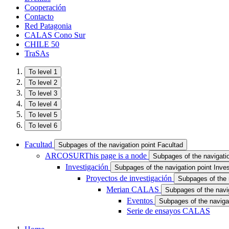
Cooperación
Contacto
Red Patagonia
CALAS Cono Sur
CHILE 50
TraSAs
To level 1
To level 2
To level 3
To level 4
To level 5
To level 6
Facultad
Subpages of the navigation point Facultad
ARCOSUR
This page is a node
Subpages of the navigat
Investigación
Subpages of the navigation point Inves
Proyectos de investigación
Subpages of the 
Merian CALAS
Subpages of the navi
Eventos
Subpages of the naviga
Serie de ensayos CALAS