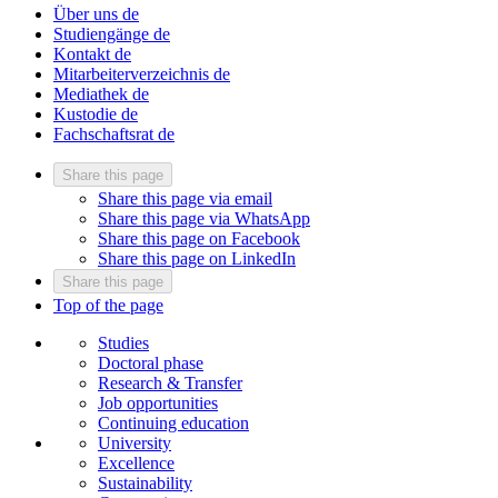
Über uns
de
Studiengänge
de
Kontakt
de
Mitarbeiterverzeichnis
de
Mediathek
de
Kustodie
de
Fachschaftsrat
de
Share this page
Share this page via email
Share this page via WhatsApp
Share this page on Facebook
Share this page on LinkedIn
Share this page
Top of the page
Studies
Doctoral phase
Research & Transfer
Job opportunities
Continuing education
University
Excellence
Sustainability