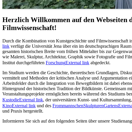
Herzlich Willkommen auf den Webseiten d
Filmwissenschaft!
Durch die Kombination von Kunstgeschichte und Filmwissenschaft 
link
verfügt die Universität Jena über ein im deutschsprachigen Raum e
gesamten historischen Breite vom frühen Mittelalter bis zur Gegenwa
wie Malerei, Skulptur, Architektur, Graphik sowie Fotografie und F
Institut durchgeführten
Forschung
External link
abgedeckt.
Im Studium werden die Geschichte, theoretischen Grundlagen, Disku
vermittelt und Methoden der kritischen Analyse und Argumentation ei
Arbeitsfelder durch die Integration von Bewegtbildern ist dabei ebe
Hintergrund der historischen Tradition der Bildkünste. Gemeinsam mit
Veranstaltungsprojekte ermöglichen bereits während des Studiums ber
Kustodie
External link
, der universitären Kunst- und Kultursammlung
Kino
External link
und des
FrommannschenSkulpturenGartens
Externa
und Praxis hergestellt.
Informieren Sie sich auf den folgenden Seiten über unsere Studienang