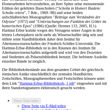
Homerarbeiten hervorzuheben, an ihrer Spitze seine monumentale
Edition der gelehrten Iliasscholien ("
Scholia in Homeri Iliadem:
Scholia vetera
", 7 Bde., 1969–'88) und seine beiden
aufschlußreichen Monographien "
Beiträge zum Verständnis der
Odyssee
" (1972) und "
Untersuchungen zur Funktion der Götter im
homerischen Epos
" (1986) (Quelle: Hermes 133, 2005, H.1).
Hartmut Erbse konnte wegen des Versagens seiner Augen in den
letzten Lebensjahren nicht mehr als Wissenschaftler tätig sein und
stiftete seine Handbibliothek daher dem Institut für
Altertumswissenschaften der Friedrich-Schiller-Universität. Die
Hartmut-Erbse-Bibliothek ist in den Räumen des Instituts für
Altertumswissenschaften aufgestellt und wird von den Dozenten
und Studenten als Präsenzbibliothek benutzt. Die befristete Ausleihe
einzelner Bände ist möglich.
Die Bibliotheksbestände aus dem gesamten Gebiet der griechisch-
römischen Antike einschließlich der zentralen Handbücher,
Zeitschriften, Monographienreihen und Festschriften können unter
dem Link "
Hartmut-Erbse-Bibliothek
xls, 1 mb
" eingesehen und mit
ihren Standortsignaturen elektronisch gesucht werden.
Diese Seite teilen
Diese Seite via E-Mail teilen