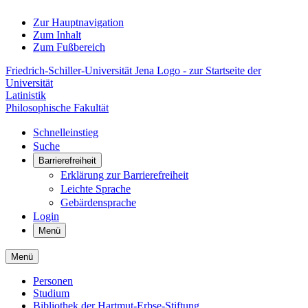
Zur Hauptnavigation
Zum Inhalt
Zum Fußbereich
Friedrich-Schiller-Universität Jena Logo - zur Startseite der
Universität
Latinistik
Philosophische Fakultät
Schnelleinstieg
Suche
Barrierefreiheit
Erklärung zur Barrierefreiheit
Leichte Sprache
Gebärdensprache
Login
Menü
Menü
Personen
Studium
Bibliothek der Hartmut-Erbse-Stiftung