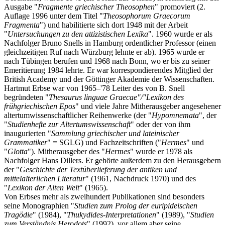
Ausgabe "
Fragmente griechischer Theosophen
" promoviert (2.
Auflage 1996 unter dem Titel "
Theosophorum Graecorum
Fragmenta
") und habilitierte sich dort 1948 mit der Arbeit
"
Untersuchungen zu den attizistischen Lexika
". 1960 wurde er als
Nachfolger Bruno Snells in Hamburg ordentlicher Professor (einen
gleichzeitigen Ruf nach Würzburg lehnte er ab). 1965 wurde er
nach Tübingen berufen und 1968 nach Bonn, wo er bis zu seiner
Emeritierung 1984 lehrte. Er war korrespondierendes Mitglied der
British Academy und der Göttinger Akademie der Wissenschaften.
Hartmut Erbse war von 1965–'78 Leiter des von B. Snell
begründeten "
Thesaurus linguae Graecae"/"Lexikon des
frühgriechischen Epos
" und viele Jahre Mitherausgeber angesehener
altertumwissenschaftlicher Reihenwerke (der "
Hypomnemata
", der
"
Studienhefte zur Altertumswissenschaft
" oder der von ihm
inaugurierten "
Sammlung griechischer und lateinischer
Grammatiker
" = SGLG) und Fachzeitschriften ("
Hermes
" und
"
Glotta
"). Mitherausgeber des "
Hermes
" wurde er 1978 als
Nachfolger Hans Dillers. Er gehörte außerdem zu den Herausgebern
der "
Geschichte der Textüberlieferung der antiken und
mittelalterlichen Literatur
" (1961, Nachdruck 1970) und des
"
Lexikon der Alten Welt
" (1965).
Von Erbses mehr als zweihundert Publikationen sind besonders
seine Monographien "
Studien zum Prolog der euripideischen
Tragödie
" (1984), "
Thukydides-Interpretationen
" (1989), "
Studien
zum Verständnis Herodots
" (1992), vor allem aber seine