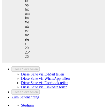
los
op
hic
um
im
Wi
nte
rse
me
ste
r
20
25/
26.
Diese Seite teilen
Diese Seite via E-Mail teilen
Diese Seite via WhatsApp teilen
Diese Seite via Facebook teilen
Diese Seite via LinkedIn teilen
Diese Seite teilen
Zum Seitenanfang
Studium