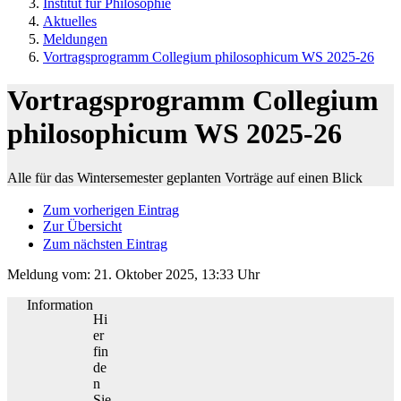
Institut für Philosophie
Aktuelles
Meldungen
Vortragsprogramm Collegium philosophicum WS 2025-26
Vortragsprogramm Collegium
philosophicum WS 2025-26
Alle für das Wintersemester geplanten Vorträge auf einen Blick
Zum vorherigen Eintrag
Zur Übersicht
Zum nächsten Eintrag
Meldung vom:
21. Oktober 2025, 13:33 Uhr
Information
Hi
er
fin
de
n
Sie