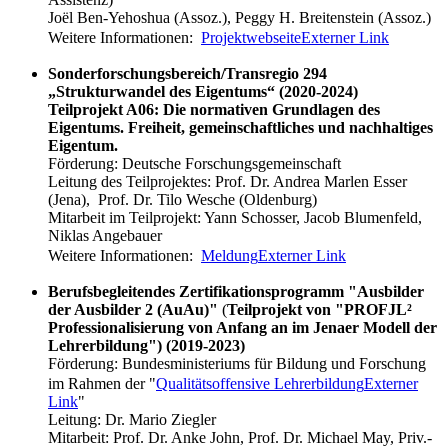
Joël Ben-Yehoshua (Assoz.), Peggy H. Breitenstein (Assoz.)
Weitere Informationen:
Projektwebseite
Externer Link
Sonderforschungsbereich/Transregio 294
„Strukturwandel des Eigentums“ (2020-2024)
Teilprojekt A06: Die normativen Grundlagen des
Eigentums. Freiheit, gemeinschaftliches und nachhaltiges
Eigentum.
Förderung: Deutsche Forschungsgemeinschaft
Leitung des Teilprojektes: Prof. Dr. Andrea Marlen Esser
(Jena), Prof. Dr. Tilo Wesche (Oldenburg)
Mitarbeit im Teilprojekt: Yann Schosser, Jacob Blumenfeld,
Niklas Angebauer
Weitere Informationen:
Meldung
Externer Link
Berufsbegleitendes Zertifikationsprogramm "Ausbilder
der Ausbilder 2 (AuAu)"
(
Teilprojekt von "PROFJL²
Professionalisierung von Anfang an im Jenaer Modell der
Lehrerbildung") (2019-2023)
Förderung: Bundesministeriums für Bildung und Forschung
im Rahmen der "
Qualitätsoffensive Lehrerbildung
Externer
Link
"
Leitung: Dr. Mario Ziegler
Mitarbeit: Prof. Dr. Anke John, Prof. Dr. Michael May, Priv.-