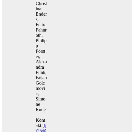
Christ
ina
Ender
s,
Felix
Fahnr
oth,
Philip
p
Först
er,
Alexa
ndra
Funk,
Bojan
Gole
movi
c,
Simo
ne
Rude
Kont
akt:
fj
r25@