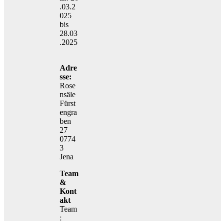
.03.2
025
bis
28.03
.2025
Adre
sse:
Rose
nsäle
Fürst
engra
ben
27
0774
3
Jena
Team
&
Kont
akt
Team
: