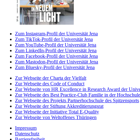
Zum Instagram-Profil der Universität Jena
Zum TikTok-Profil der Universität Jena
Zum YouTube-Profil der Universität Jena
Zum LinkedIn-Profil der Universität Jena
Zum Facebook-Profil der Universität Jena
Zum Mastodon-Profil der Universität Jena
Zum Bluesky-Profil der Universität Jena
Zur Webseite der Charta der Vielfalt
Zur Webseite des Code of Conduct
Zur Webseite von HR Excellence in Research Award der Univer
Zur Webseite des Best Practice-Club Familie in der Hochschul
Zur Webseite des Projekts Partnerhochschule des Spitzensports
Zur Webseite der Stiftung Akkreditierungsrat
Zur Webseite der Initiative Total E-Quality
Zur Webseite von Weltoffenes Thüringen
Impressum
Datenschutz
Barrierefreiheit