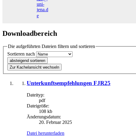
uni-
jena.d
e
Downloadbereich
Die aufgeführten Dateien filtern und sortieren
Sortieren nach
absteigend sortieren
Zur Kachelansicht wechseln
Unterkunftsempfehlungen FJR25
Dateityp:
pdf
Dateigröße:
108 kb
Änderungsdatum:
20. Februar 2025
Datei herunterladen