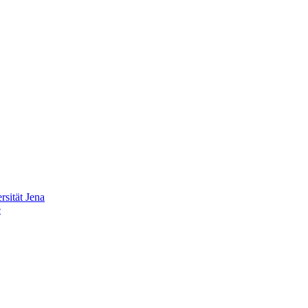
sität Jena
e