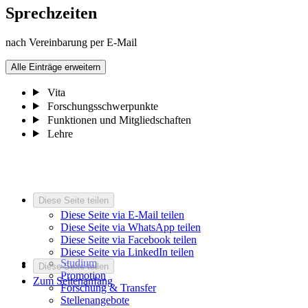
Sprechzeiten
nach Vereinbarung per E-Mail
Alle Einträge erweitern
Vita
Forschungsschwerpunkte
Funktionen und Mitgliedschaften
Lehre
Diese Seite teilen
Diese Seite via E-Mail teilen
Diese Seite via WhatsApp teilen
Diese Seite via Facebook teilen
Diese Seite via LinkedIn teilen
Studium
Diese Seite teilen
Promotion
Zum Seitenanfang
Forschung & Transfer
Stellenangebote