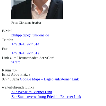
Foto: Christian Sperber
E-Mail
philipp.tepe@uni-jena.de
Telefon
+49 3641 9-44614
Fax
+49 3641 9-44612
Link zum Herunterladen der vCard
vCard
Raum 407
Ernst-Abbe-Platz 8
07743 Jena
Google Maps – Lageplan
Externer Link
weiterführende Links
Zur Webseite
Externer Link
Zur Studienverwaltung Friedolin
Externer Link