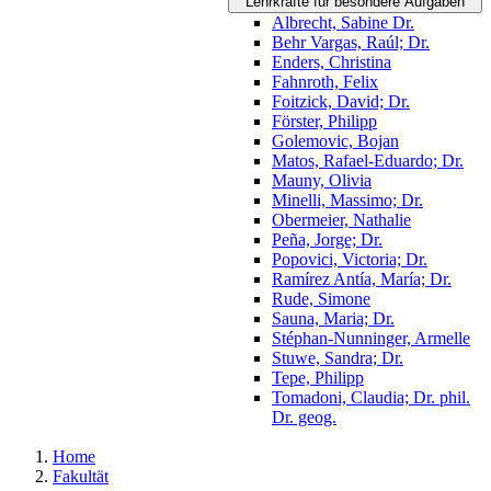
Lehrkräfte für besondere Aufgaben
Albrecht, Sabine Dr.
Behr Vargas, Raúl; Dr.
Enders, Christina
Fahnroth, Felix
Foitzick, David; Dr.
Förster, Philipp
Golemovic, Bojan
Matos, Rafael-Eduardo; Dr.
Mauny, Olivia
Minelli, Massimo; Dr.
Obermeier, Nathalie
Peña, Jorge; Dr.
Popovici, Victoria; Dr.
Ramírez Antía, María; Dr.
Rude, Simone
Sauna, Maria; Dr.
Stéphan-Nunninger, Armelle
Stuwe, Sandra; Dr.
Tepe, Philipp
Tomadoni, Claudia; Dr. phil.
Dr. geog.
Home
Fakultät