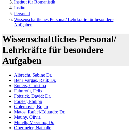
Institut für Romanistik
Institut
Personal
Wissenschaftliches Personal/ Lehrkräfte für besondere
Aufgaben
Wissenschaftliches Personal/
Lehrkräfte für besondere
Aufgaben
Albrecht, Sabine Dr.
Behr Vargas, Raúl; Dr.
Enders, Christina
Fahnroth, Felix
Foitzick, David; Dr.
Förster, Philipp
Golemovic, Bojan
Matos, Rafael-Eduardo; Dr.
Mauny, Olivia
Minelli, Massimo; Dr.
Obermeier, Nathalie