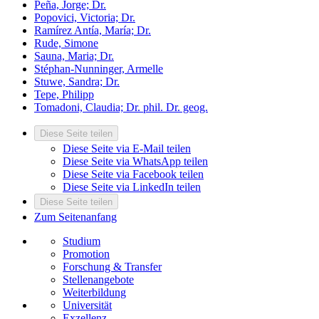
Peña, Jorge; Dr.
Popovici, Victoria; Dr.
Ramírez Antía, María; Dr.
Rude, Simone
Sauna, Maria; Dr.
Stéphan-Nunninger, Armelle
Stuwe, Sandra; Dr.
Tepe, Philipp
Tomadoni, Claudia; Dr. phil. Dr. geog.
Diese Seite teilen
Diese Seite via E-Mail teilen
Diese Seite via WhatsApp teilen
Diese Seite via Facebook teilen
Diese Seite via LinkedIn teilen
Diese Seite teilen
Zum Seitenanfang
Studium
Promotion
Forschung & Transfer
Stellenangebote
Weiterbildung
Universität
Exzellenz