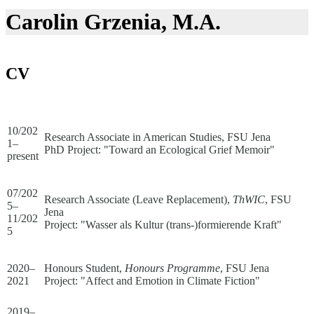
Carolin Grzenia, M.A.
CV
10/202
Research Associate in American Studies, FSU Jena
1–
PhD Project: "Toward an Ecological Grief Memoir"
present
07/202
Research Associate (Leave Replacement),
ThWIC
, FSU
5–
Jena
11/202
Project: "Wasser als Kultur (trans-)formierende Kraft"
5
2020–
Honours Student,
Honours Programme
, FSU Jena
2021
Project: "Affect and Emotion in Climate Fiction"
2019–