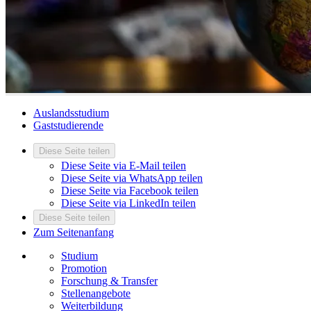
Auslandsstudium
Gaststudierende
Diese Seite teilen
Diese Seite via E-Mail teilen
Diese Seite via WhatsApp teilen
Diese Seite via Facebook teilen
Diese Seite via LinkedIn teilen
Diese Seite teilen
Zum Seitenanfang
Studium
Promotion
Forschung & Transfer
Stellenangebote
Weiterbildung