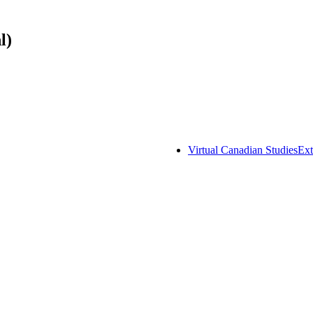
l)
Virtual Canadian Studies
Ext