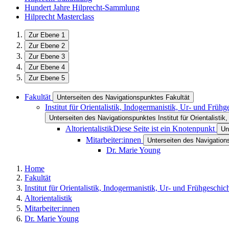
Hundert Jahre Hilprecht-Sammlung
Hilprecht Masterclass
Zur Ebene 1
Zur Ebene 2
Zur Ebene 3
Zur Ebene 4
Zur Ebene 5
Fakultät
Unterseiten des Navigationspunktes Fakultät
Institut für Orientalistik, Indogermanistik, Ur- und Früh
Unterseiten des Navigationspunktes Institut für Orientalistik
Altorientalistik
Diese Seite ist ein Knotenpunkt
Un
Mitarbeiter:innen
Unterseiten des Navigation
Dr. Marie Young
Home
Fakultät
Institut für Orientalistik, Indogermanistik, Ur- und Frühgeschic
Altorientalistik
Mitarbeiter:innen
Dr. Marie Young