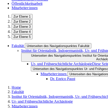
Öffentlichkeitsarbeit
Mitarbeiter:innen
Zur Ebene 1
Zur Ebene 2
Zur Ebene 3
Zur Ebene 4
Zur Ebene 5
Fakultät
Unterseiten des Navigationspunktes Fakultät
Institut für Orientalistik, Indogermanistik, Ur- und Früh
Unterseiten des Navigationspunktes Institut für Orienta
Archäol
Ur- und Frühgeschichtliche Archäologie
Diese Seit
Unterseiten des Navigationspunktes Ur- und Frühgesc
Mitarbeiter:innen
Unterseiten des Navigation
Dr. Enrico Paust
Home
Fakultät
Institut für Orientalistik, Indogermanistik, Ur- und Frühgeschic
Ur- und Frühgeschichtliche Archäologie
Mitarbeiter:innen