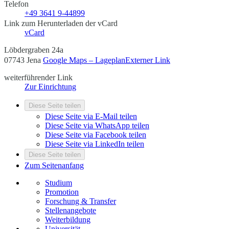
Telefon
+49 3641 9-44899
Link zum Herunterladen der vCard
vCard
Löbdergraben 24a
07743 Jena
Google Maps – Lageplan
Externer Link
weiterführender Link
Zur Einrichtung
Diese Seite teilen
Diese Seite via E-Mail teilen
Diese Seite via WhatsApp teilen
Diese Seite via Facebook teilen
Diese Seite via LinkedIn teilen
Diese Seite teilen
Zum Seitenanfang
Studium
Promotion
Forschung & Transfer
Stellenangebote
Weiterbildung
Universität