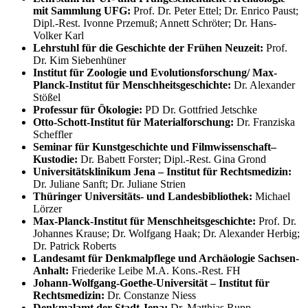
mit Sammlung UFG:
Prof. Dr. Peter Ettel; Dr. Enrico Paust;
Dipl.-Rest. Ivonne Przemuß; Annett Schröter; Dr. Hans-
Volker Karl
Lehrstuhl für die Geschichte der Frühen Neuzeit:
Prof.
Dr. Kim Siebenhüner
Institut für Zoologie und Evolutionsforschung/ Max-
Planck-Institut für Menschheitsgeschichte:
Dr. Alexander
Stößel
Professur für Ökologie:
PD Dr. Gottfried Jetschke
Otto-Schott-Institut für Materialforschung:
Dr. Franziska
Scheffler
Seminar für Kunstgeschichte und Filmwissenschaft–
Kustodie:
Dr. Babett Forster; Dipl.-Rest. Gina Grond
Universitätsklinikum Jena – Institut für Rechtsmedizin:
Dr. Juliane Sanft; Dr. Juliane Strien
Thüringer Universitäts- und Landesbibliothek:
Michael
Lörzer
Max-Planck-Institut für Menschheitsgeschichte:
Prof. Dr.
Johannes Krause; Dr. Wolfgang Haak; Dr. Alexander Herbig;
Dr. Patrick Roberts
Landesamt für Denkmalpflege und Archäologie Sachsen-
Anhalt:
Friederike Leibe M.A. Kons.-Rest. FH
Johann-Wolfgang-Goethe-Universität – Institut für
Rechtsmedizin:
Dr. Constanze Niess
Denkmalamt der Stadt Jena:
Dr. Matthias Rupp