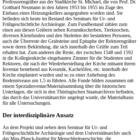
Professorengräber aus der Stadtkirche St. Michael, die von Prof. Dr.
Gotthard Neumann in den Jahren 1953 bis 1955 im Zuge des
Einbaus eines Heizungskellers ausgegraben worden sind. Sie
befinden sich heute im Bestand des Seminars für Ur- und
Frühgeschichtliche Archäologie. Zum Fundbestand zählen zum
einen aus diesen Gräbern neben Keramikscherben, Tierknochen,
diversen Kleinfunden und den Skeletten der bestatteten Personen,
auch die Überreste der Grabsteine und Epitaphe der Rektorengräber
sowie deren Bekleidung, die sich innerhalb der Grüfte zum Teil
erhalten hat. Zum anderen die Reste, der zwischen 1548 und 1592
in die Kollegienkirche eingebauten Zimmer für die Studenten und
Rektoren, die nach der Wiederherstellung der Kirche mitsamt ihrem
Inventar bestehend aus Keramik, Kachelöfen, etc. innerhalb der
Kirche einplaniert wurden und so zu einer Anhebung des
Bodenniveaus um 1,5 m führten. Alle Funde bilden zusammen mit
einem Spezialinventar/Materialsammlung über die historischen
Unterlagen, die sich in den Thüringischen Staatsarchiven befinden,
das durch das Universitätsarchiv angelegt wurde, die Materialbasis
für alle Untersuchungen.
Der interdisziplinäre Ansatz
An dem Projekt sind neben dem Seminar für Ur- und
Frühgeschichtliche Archäologie und dem Universitätsarchiv auch
das Max-Planck-Institut für Menschheitsgeschichte, die